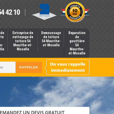
54 42 10
 de
Entreprise de
Demoussage
Reparation
nte
nettoyage de
de toiture
de
toiture 54
54 Meurthe-
gouttière
e-
Meurthe-et-
et-Moselle
54
lle
Moselle
Meurthe-
et-Moselle
On vous rappelle
immediatement
EMANDEZ UN DEVIS GRATUIT