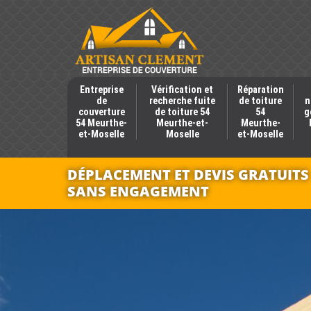
Entreprise
Vérification et
Réparation
de
recherche fuite
de toiture
n
couverture
de toiture 54
54
g
54 Meurthe-
Meurthe-et-
Meurthe-
et-Moselle
Moselle
et-Moselle
DÉPLACEMENT ET DEVIS GRATUITS
SANS ENGAGEMENT