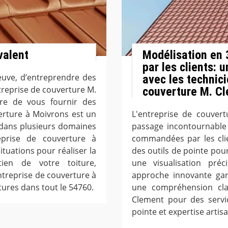
valent
Modélisation en
par les clients:
neuve, d’entreprendre des
avec les technici
ntreprise de couverture M.
couverture M. C
re de vous fournir des
verture à Moivrons est un
L'entreprise de couver
 dans plusieurs domaines
passage incontournable 
treprise de couverture à
commandées par les clien
ituations pour réaliser la
des outils de pointe pour
tien de votre toiture,
une visualisation préc
entreprise de couverture à
approche innovante gara
ures dans tout le 54760.
une compréhension cla
Clement pour des servic
pointe et expertise artis