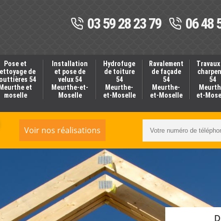
03 59 28 23 79
06 48 
Pose et
Installation
Hydrofuge
Ravalement
Travaux
ettoyage de
et pose de
de toiture
de façade
charpe
outtières 54
velux 54
54
54
54
Meurthe et
Meurthe-et-
Meurthe-
Meurthe-
Meurth
moselle
Moselle
et-Moselle
et-Moselle
et-Mose
Voir nos réalisations
D