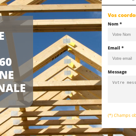
Vos coord
Nom *
E
Email *
60
UNE
Message
NALE
(*) Champs ob