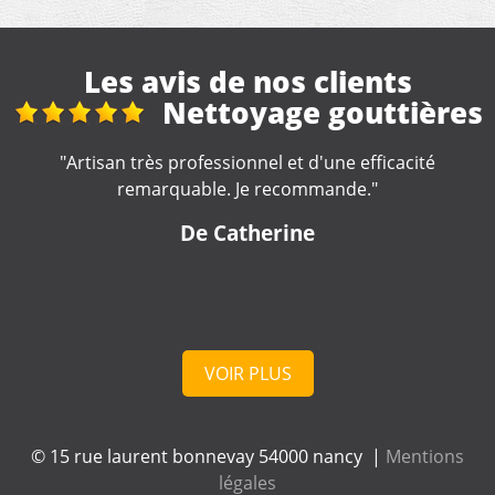
Les avis de nos clients
s
Réhon, 2 rue aubrion
"Merci, devis rapide, travail qui s'en suit correct. Equipe
de travaux cordiale."
De pascal38
VOIR PLUS
© 15 rue laurent bonnevay 54000 nancy |
Mentions
légales