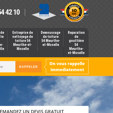
54 42 10
 de
Entreprise de
Demoussage
Reparation
nte
nettoyage de
de toiture
de
toiture 54
54 Meurthe-
gouttière
e-
Meurthe-et-
et-Moselle
54
lle
Moselle
Meurthe-
et-Moselle
On vous rappelle
immediatement
EMANDEZ UN DEVIS GRATUIT