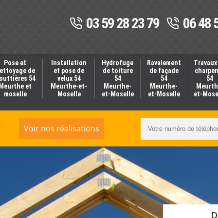
03 59 28 23 79
06 48 
Pose et
Installation
Hydrofuge
Ravalement
Travaux
ettoyage de
et pose de
de toiture
de façade
charpe
outtières 54
velux 54
54
54
54
Meurthe et
Meurthe-et-
Meurthe-
Meurthe-
Meurth
moselle
Moselle
et-Moselle
et-Moselle
et-Mose
Voir nos réalisations
D