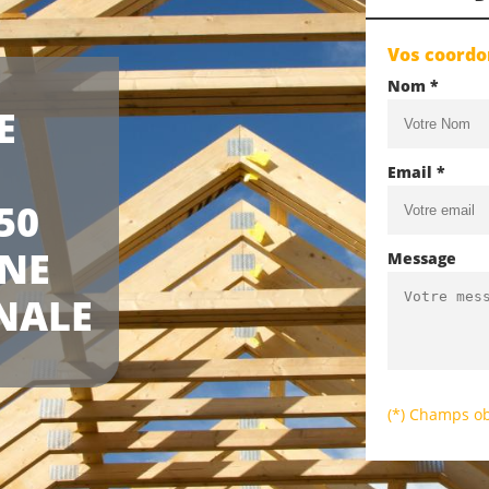
Vos coord
Nom *
E
Email *
50
UNE
Message
NALE
(*) Champs ob