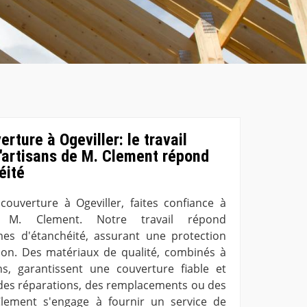
ture à Ogeviller: le travail
d'artisans de M. Clement répond
éité
uverture à Ogeviller, faites confiance à
e M. Clement. Notre travail répond
s d'étanchéité, assurant une protection
ion. Des matériaux de qualité, combinés à
ns, garantissent une couverture fiable et
 des réparations, des remplacements ou des
 Clement s'engage à fournir un service de