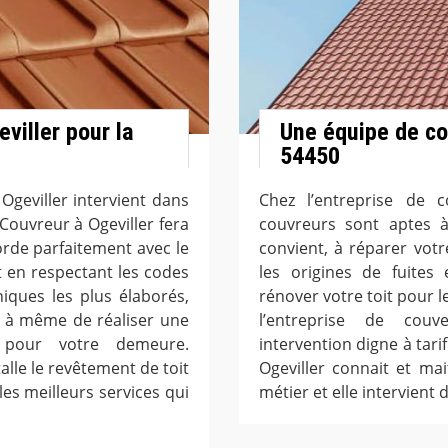
viller pour la
Une équipe de co
54450
Ogeviller intervient dans
Chez l’entreprise de c
 Couvreur à Ogeviller fera
couvreurs sont aptes à
orde parfaitement avec le
convient, à réparer votr
t en respectant les codes
les origines de fuites
ques les plus élaborés,
rénover votre toit pour l
st à même de réaliser une
l’entreprise de couv
e pour votre demeure.
intervention digne à tari
alle le revêtement de toit
Ogeviller connait et mait
les meilleurs services qui
métier et elle intervient d