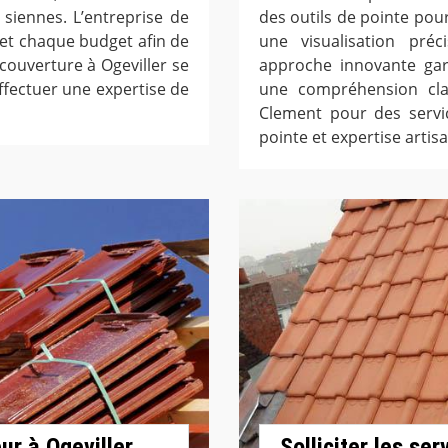
siennes. L’entreprise de
des outils de pointe pour
 et chaque budget afin de
une visualisation préc
 couverture à Ogeviller se
approche innovante gara
fectuer une expertise de
une compréhension cla
Clement pour des servic
pointe et expertise artis
ur à Ogeviller
Solliciter les se