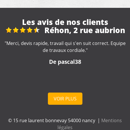
Les avis de nos clients
brion
Nettoyage goutti
ct. Equipe
"Artisan très professionnel et d'une efficaci
remarquable. Je recommande."
De Catherine
VOIR PLUS
© 15 rue laurent bonnevay 54000 nancy |
Mentions
légales