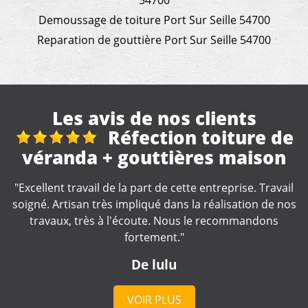
54700
Demoussage de toiture Port Sur Seille 54700
Reparation de gouttière Port Sur Seille 54700
Les avis de nos clients
e
travaux de toiture et
démoussage
l
"Des conseils pertinents, un métier manifestement bien
os
appris. Un tarif convenable et une intervention rapide.
Merci beaucoup"
De Pierre-Yves
VOIR PLUS