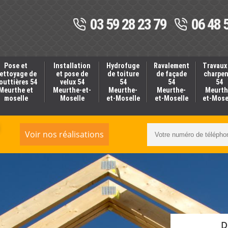
03 59 28 23 79
06 48 
Pose et
Installation
Hydrofuge
Ravalement
Travaux
ettoyage de
et pose de
de toiture
de façade
charpe
outtières 54
velux 54
54
54
54
Meurthe et
Meurthe-et-
Meurthe-
Meurthe-
Meurth
moselle
Moselle
et-Moselle
et-Moselle
et-Mose
Voir nos réalisations
D