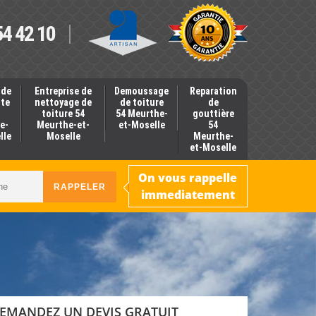
54 42 10
 de
Entreprise de
Demoussage
Reparation
nte
nettoyage de
de toiture
de
toiture 54
54 Meurthe-
gouttière
e-
Meurthe-et-
et-Moselle
54
lle
Moselle
Meurthe-
et-Moselle
On vous rappelle
immediatement
EMANDEZ UN DEVIS GRATUIT