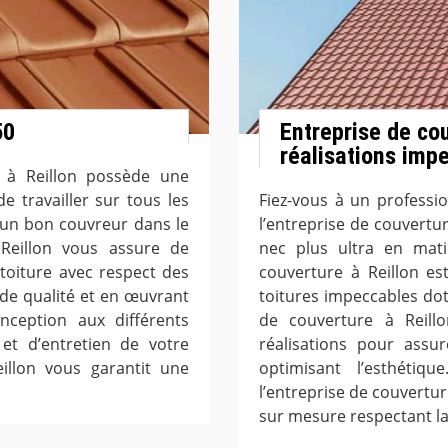
50
Entreprise de co
réalisations imp
t à Reillon possède une
e travailler sur tous les
Fiez-vous à un professi
’un bon couvreur dans le
l’entreprise de couvertu
 Reillon vous assure de
nec plus ultra en mati
toiture avec respect des
couverture à Reillon es
 de qualité et en œuvrant
toitures impeccables dot
ception aux différents
de couverture à Reillo
 et d’entretien de votre
réalisations pour assu
eillon vous garantit une
optimisant l’esthétiqu
l’entreprise de couvertur
sur mesure respectant la 