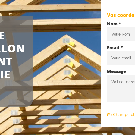
Vos coord
Nom *
E
LLON
Email *
NT
IE
Message
(*) Champs ob