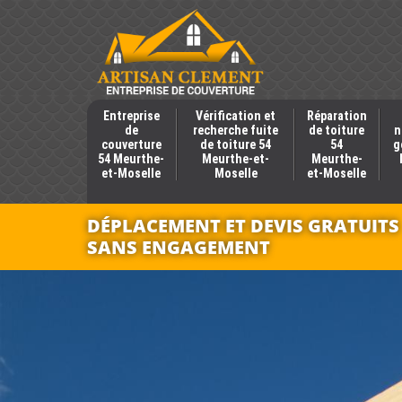
Entreprise
Vérification et
Réparation
de
recherche fuite
de toiture
n
couverture
de toiture 54
54
g
54 Meurthe-
Meurthe-et-
Meurthe-
et-Moselle
Moselle
et-Moselle
DÉPLACEMENT ET DEVIS GRATUITS
SANS ENGAGEMENT