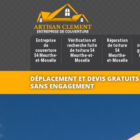
Entreprise
Vérification et
Réparation
de
recherche fuite
de toiture
n
couverture
de toiture 54
54
g
54 Meurthe-
Meurthe-et-
Meurthe-
et-Moselle
Moselle
et-Moselle
DÉPLACEMENT ET DEVIS GRATUITS
SANS ENGAGEMENT