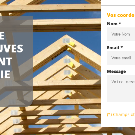
Vos coord
Nom *
E
UVES
Email *
NT
IE
Message
(*) Champs ob