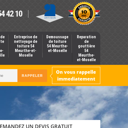
54 42 10
 de
Entreprise de
Demoussage
Reparation
nte
nettoyage de
de toiture
de
toiture 54
54 Meurthe-
gouttière
e-
Meurthe-et-
et-Moselle
54
lle
Moselle
Meurthe-
et-Moselle
On vous rappelle
immediatement
EMANDEZ UN DEVIS GRATUIT