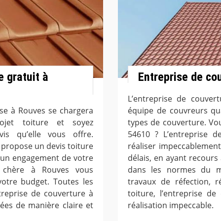
 gratuit à
Entreprise de co
L’entreprise de couve
ise à Rouves se chargera
équipe de couvreurs qual
rojet toiture et soyez
types de couverture. Vo
is qu’elle vous offre.
54610 ? L’entreprise 
 propose un devis toiture
réaliser impeccablement
cun engagement de votre
délais, en ayant recours
s chère à Rouves vous
dans les normes du mé
votre budget. Toutes les
travaux de réfection, r
treprise de couverture à
toiture, l’entreprise d
ées de manière claire et
réalisation impeccable.