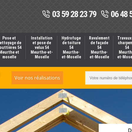
03 59 28 23 79
06 48 
Pose et
Installation
Hydrofuge
Ravalement
Travaux
ettoyage de
et pose de
de toiture
de façade
charpe
outtières 54
velux 54
54
54
54
Meurthe et
Meurthe-et-
Meurthe-
Meurthe-
Meurth
moselle
Moselle
et-Moselle
et-Moselle
et-Mose
Voir nos réalisations
D