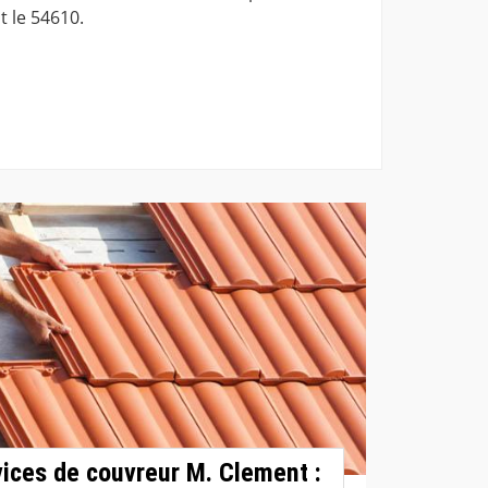
t le 54610.
rvices de couvreur M. Clement :