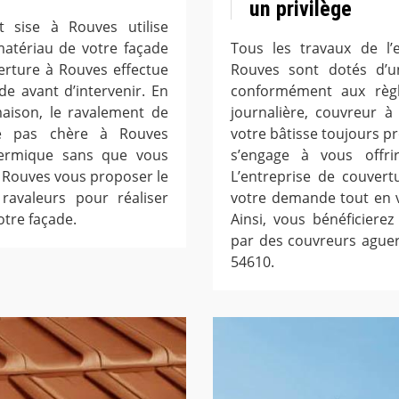
un privilège
t sise à Rouves utilise
matériau de votre façade
Tous les travaux de l’
erture à Rouves effectue
Rouves sont dotés d’un
e avant d’intervenir. En
conformément aux règle
maison, le ravalement de
journalière, couvreur à
re pas chère à Rouves
votre bâtisse toujours p
hermique sans que vous
s’engage à vous offrir
à Rouves vous proposer le
L’entreprise de couver
 ravaleurs pour réaliser
votre demande tout en v
otre façade.
Ainsi, vous bénéficiere
par des couvreurs aguer
54610.