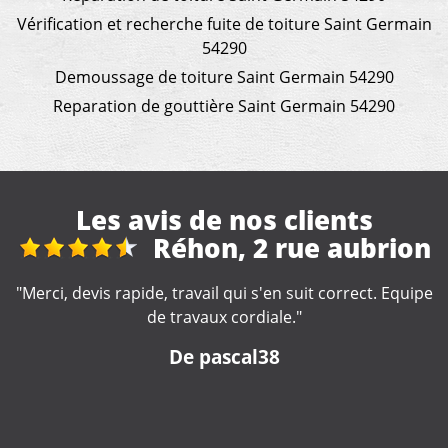
Vérification et recherche fuite de toiture Saint Germain
54290
Demoussage de toiture Saint Germain 54290
Reparation de gouttière Saint Germain 54290
Les avis de nos clients
n
Réfection toiture de
véranda + gouttières maison
e
"Excellent travail de la part de cette entreprise. Travail
soigné. Artisan très impliqué dans la réalisation de nos
travaux, très à l'écoute. Nous le recommandons
fortement."
De lulu