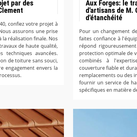
jet par des
Aux Forges: le tr
 Clement
d'artisans de M.
d'étanchéité
40, confiez votre projet à
 Nous assurons une prise
Pour un changement de 
 la réalisation finale. Nos
faites confiance à l'équi
ravaux de haute qualité,
répond rigoureusement 
es techniques avancées.
protection optimale de v
n de toiture sans souci,
combinés à l'experti
tre engagement envers la
couverture fiable et dura
processus.
remplacements ou des in
fournir un service de h
spécifiques en matière d