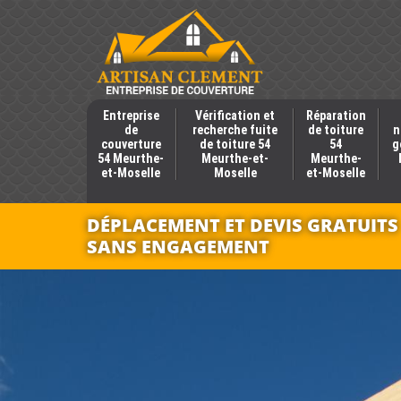
Entreprise
Vérification et
Réparation
de
recherche fuite
de toiture
n
couverture
de toiture 54
54
g
54 Meurthe-
Meurthe-et-
Meurthe-
et-Moselle
Moselle
et-Moselle
DÉPLACEMENT ET DEVIS GRATUITS
SANS ENGAGEMENT