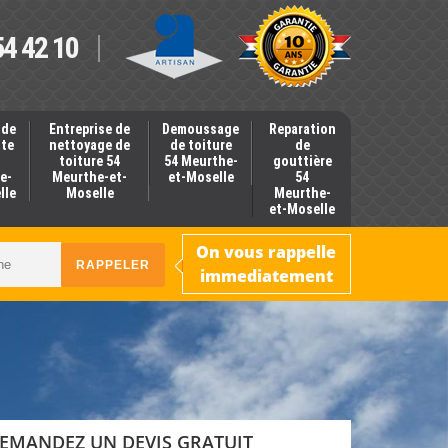
54 42 10
 de
Entreprise de
Demoussage
Reparation
nte
nettoyage de
de toiture
de
toiture 54
54 Meurthe-
gouttière
e-
Meurthe-et-
et-Moselle
54
lle
Moselle
Meurthe-
et-Moselle
On vous rappelle
immediatement
EMANDEZ UN DEVIS GRATUIT