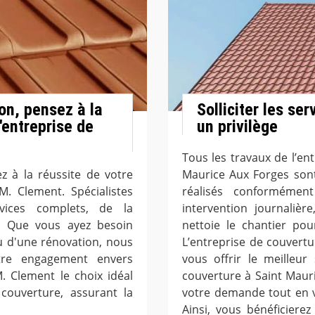
on, pensez à la
Solliciter les se
'entreprise de
un privilège
Tous les travaux de l’en
z à la réussite de votre
Maurice Aux Forges sont
M. Clement. Spécialistes
réalisés conformémen
vices complets, de la
intervention journaliè
ale. Que vous ayez besoin
nettoie le chantier pou
u d'une rénovation, nous
L’entreprise de couvert
tre engagement envers
vous offrir le meilleur 
M. Clement le choix idéal
couverture à Saint Mau
couverture, assurant la
votre demande tout en v
Ainsi, vous bénéficiere