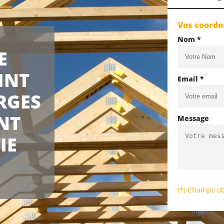
Vos coord
Nom *
E
INT
Email *
RGES
NT
Message
IE
(*) Champs ob