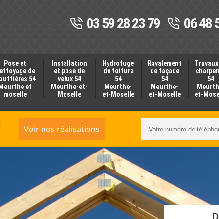
03 59 28 23 79
06 48 
Pose et
Installation
Hydrofuge
Ravalement
Travaux
ettoyage de
et pose de
de toiture
de façade
charpe
outtières 54
velux 54
54
54
54
Meurthe et
Meurthe-et-
Meurthe-
Meurthe-
Meurth
moselle
Moselle
et-Moselle
et-Moselle
et-Mose
Voir nos réalisations
D