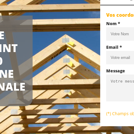
Vos coord
Nom *
E
INT
Email *
0
UNE
Message
NALE
(*) Champs ob