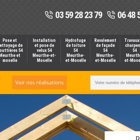
03 59 28 23 79
06 48 
Pose et
Installation
Hydrofuge
Ravalement
Travaux
ettoyage de
et pose de
de toiture
de façade
charpe
outtières 54
velux 54
54
54
54
Meurthe et
Meurthe-et-
Meurthe-
Meurthe-
Meurth
moselle
Moselle
et-Moselle
et-Moselle
et-Mose
Voir nos réalisations
D