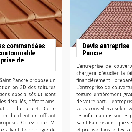
ures commandées
Devis entreprise 
ncontournable
Pancre
eprise de
L’entreprise de couver
chargera d’étudier la fa
 Saint Pancre propose un
financièrement prépar
ation en 3D des toitures
L’entreprise de couvert
ens spécialisés utilisent
toiture entièrement gr
s détaillés, offrant ainsi
de votre part. L’entrepr
cution du projet. Cette
vous conseillera selon 
ion du client en offrant
les informations sur les 
proposé. Optez pour M.
Saint Pancre ainsi que se
e alliant technologie de
et précise dans le devis 