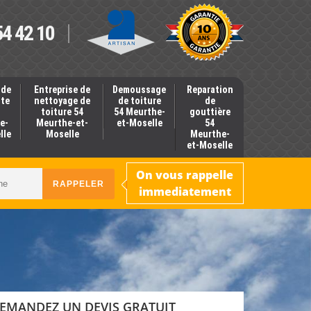
54 42 10
 de
Entreprise de
Demoussage
Reparation
nte
nettoyage de
de toiture
de
toiture 54
54 Meurthe-
gouttière
e-
Meurthe-et-
et-Moselle
54
lle
Moselle
Meurthe-
et-Moselle
On vous rappelle
immediatement
EMANDEZ UN DEVIS GRATUIT