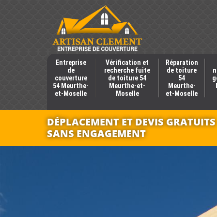
Entreprise
Vérification et
Réparation
de
recherche fuite
de toiture
n
couverture
de toiture 54
54
g
54 Meurthe-
Meurthe-et-
Meurthe-
et-Moselle
Moselle
et-Moselle
DÉPLACEMENT ET DEVIS GRATUITS
SANS ENGAGEMENT