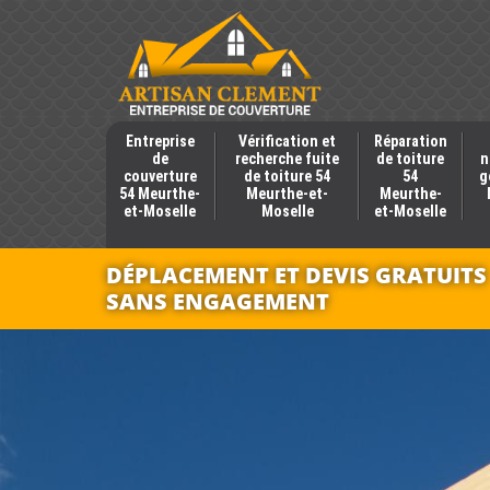
Entreprise
Vérification et
Réparation
de
recherche fuite
de toiture
n
couverture
de toiture 54
54
g
54 Meurthe-
Meurthe-et-
Meurthe-
et-Moselle
Moselle
et-Moselle
DÉPLACEMENT ET DEVIS GRATUITS
SANS ENGAGEMENT