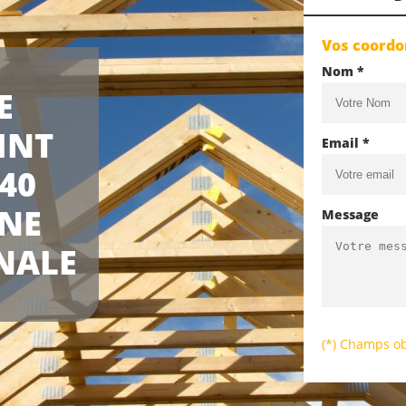
Vos coord
Nom *
E
INT
Email *
40
UNE
Message
NALE
(*) Champs ob