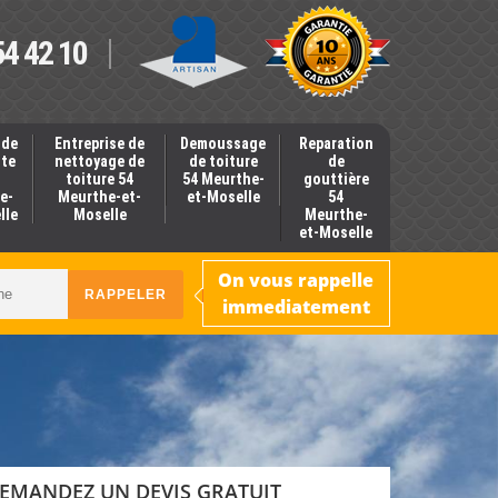
54 42 10
 de
Entreprise de
Demoussage
Reparation
nte
nettoyage de
de toiture
de
toiture 54
54 Meurthe-
gouttière
e-
Meurthe-et-
et-Moselle
54
lle
Moselle
Meurthe-
et-Moselle
On vous rappelle
immediatement
EMANDEZ UN DEVIS GRATUIT