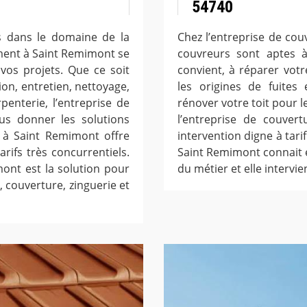
54740
s dans le domaine de la
Chez l’entreprise de co
ement à Saint Remimont se
couvreurs sont aptes à
vos projets. Que ce soit
convient, à réparer votr
ion, entretien, nettoyage,
les origines de fuites
enterie, l’entreprise de
rénover votre toit pour l
us donner les solutions
l’entreprise de couver
e à Saint Remimont offre
intervention digne à tari
rifs très concurrentiels.
Saint Remimont connait et
ont est la solution pour
du métier et elle intervien
 couverture, zinguerie et