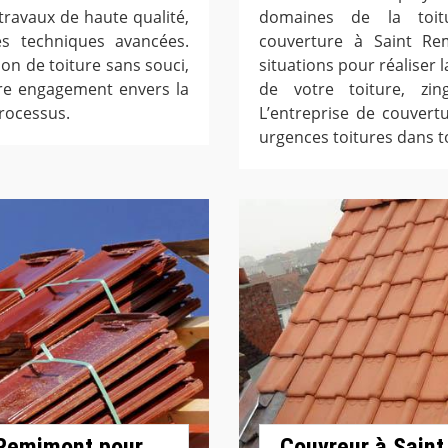
ravaux de haute qualité,
domaines de la toiture
es techniques avancées.
couverture à Saint Rem
n de toiture sans souci,
situations pour réaliser 
tre engagement envers la
de votre toiture, zin
processus.
L’entreprise de couvert
urgences toitures dans t
 Remimont pour
Couvreur à Saint