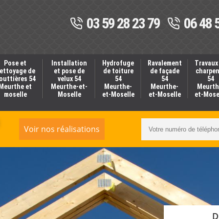
03 59 28 23 79
06 48 
Pose et
Installation
Hydrofuge
Ravalement
Travaux
ettoyage de
et pose de
de toiture
de façade
charpe
outtières 54
velux 54
54
54
54
Meurthe et
Meurthe-et-
Meurthe-
Meurthe-
Meurth
moselle
Moselle
et-Moselle
et-Moselle
et-Mose
Voir nos réalisations
D