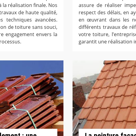
 la réalisation finale. Nos
assure de réaliser imp
ravaux de haute qualité,
respect des délais, en a
es techniques avancées.
en œuvrant dans les n
n de toiture sans souci,
différents travaux de réf
tre engagement envers la
votre toiture, l’entrepr
processus.
garantit une réalisation 
lement : une
La peinture faça