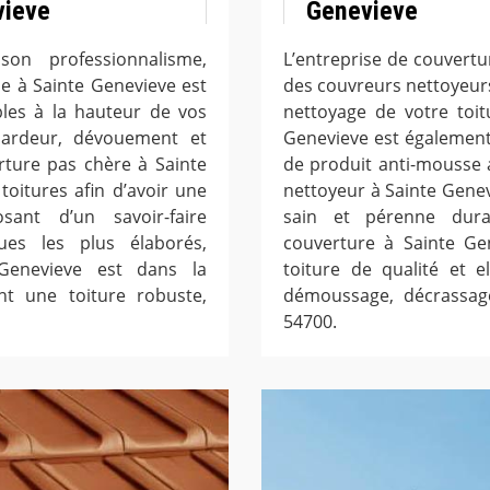
vieve
Genevieve
on professionnalisme,
L’entreprise de couvert
se à Sainte Genevieve est
des couvreurs nettoyeurs
bles à la hauteur de vos
nettoyage de votre toit
c ardeur, dévouement et
Genevieve est également
rture pas chère à Sainte
de produit anti-mousse
oitures afin d’avoir une
nettoyeur à Sainte Genevi
sant d’un savoir-faire
sain et pérenne duran
es les plus élaborés,
couverture à Sainte Ge
 Genevieve est dans la
toiture de qualité et e
ent une toiture robuste,
démoussage, décrassage
54700.