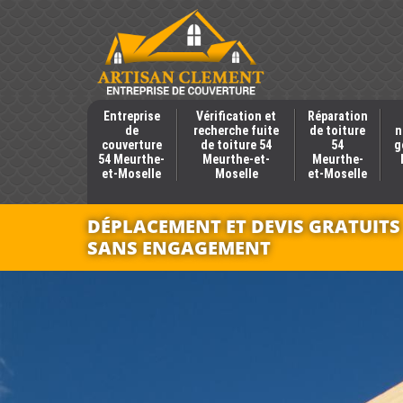
Entreprise
Vérification et
Réparation
de
recherche fuite
de toiture
n
couverture
de toiture 54
54
g
54 Meurthe-
Meurthe-et-
Meurthe-
et-Moselle
Moselle
et-Moselle
DÉPLACEMENT ET DEVIS GRATUITS
SANS ENGAGEMENT