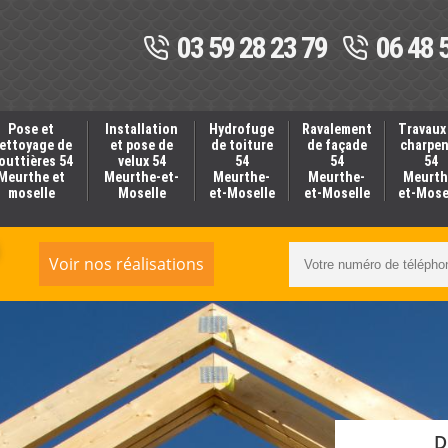
03 59 28 23 79
06 48 
Pose et
Installation
Hydrofuge
Ravalement
Travaux
ettoyage de
et pose de
de toiture
de façade
charpe
outtières 54
velux 54
54
54
54
Meurthe et
Meurthe-et-
Meurthe-
Meurthe-
Meurth
moselle
Moselle
et-Moselle
et-Moselle
et-Mose
Voir nos réalisations
D