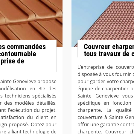
ures commandées
Couvreur charpen
ncontournable
tous travaux de 
eprise de
L’entreprise de couver
disposée à vous fournir 
Sainte Genevieve propose
pour garder votre charp
odélisation en 3D des
équipe de charpentier pr
 techniciens spécialisés
Sainte Genevieve vou
r des modèles détaillés,
spécifique en fonction
ant l'exécution du projet.
charpente. La qualité
atisfaction du client en
couverture à Sainte Ge
sign proposé. Optez pour
offrir une garantie contr
re alliant technologie de
charpente. Couvreur ch