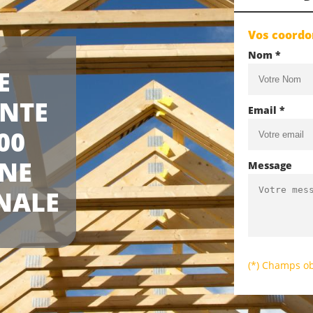
Vos coord
Nom *
E
INTE
Email *
00
UNE
Message
NALE
(*) Champs ob