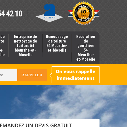
54 42 10
 de
Entreprise de
Demoussage
Reparation
nte
nettoyage de
de toiture
de
toiture 54
54 Meurthe-
gouttière
e-
Meurthe-et-
et-Moselle
54
lle
Moselle
Meurthe-
et-Moselle
On vous rappelle
immediatement
EMANDEZ UN DEVIS GRATUIT