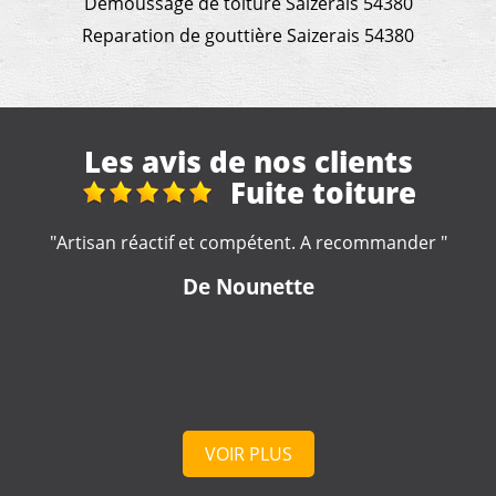
Demoussage de toiture Saizerais 54380
Reparation de gouttière Saizerais 54380
Les avis de nos clients
Réparation et
nettoyage gouttière
"Travail rapide et soigné ???? Seul petit hic ❗️pas je n'ai
pas eu de devis avant le début des travaux❗️"
De Bebert
VOIR PLUS