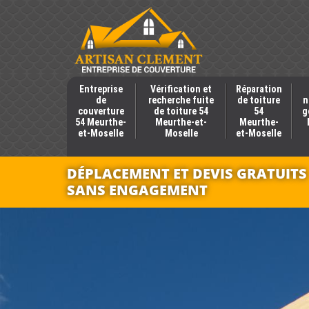
Entreprise
Vérification et
Réparation
de
recherche fuite
de toiture
n
couverture
de toiture 54
54
g
54 Meurthe-
Meurthe-et-
Meurthe-
et-Moselle
Moselle
et-Moselle
DÉPLACEMENT ET DEVIS GRATUITS
SANS ENGAGEMENT