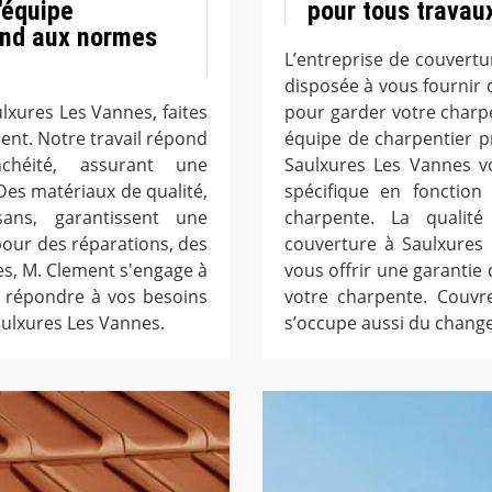
l'équipe
pour tous travau
ond aux normes
L’entreprise de couvert
disposée à vous fournir 
xures Les Vannes, faites
pour garder votre charp
ment. Notre travail répond
équipe de charpentier pr
chéité, assurant une
Saulxures Les Vannes v
Des matériaux de qualité,
spécifique en fonction
ans, garantissent une
charpente. La qualité
 pour des réparations, des
couverture à Saulxures
s, M. Clement s'engage à
vous offrir une garantie 
r répondre à vos besoins
votre charpente. Couvr
aulxures Les Vannes.
s’occupe aussi du chang