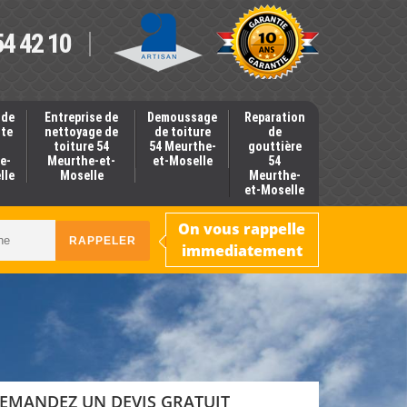
54 42 10
 de
Entreprise de
Demoussage
Reparation
nte
nettoyage de
de toiture
de
toiture 54
54 Meurthe-
gouttière
e-
Meurthe-et-
et-Moselle
54
lle
Moselle
Meurthe-
et-Moselle
On vous rappelle
immediatement
EMANDEZ UN DEVIS GRATUIT