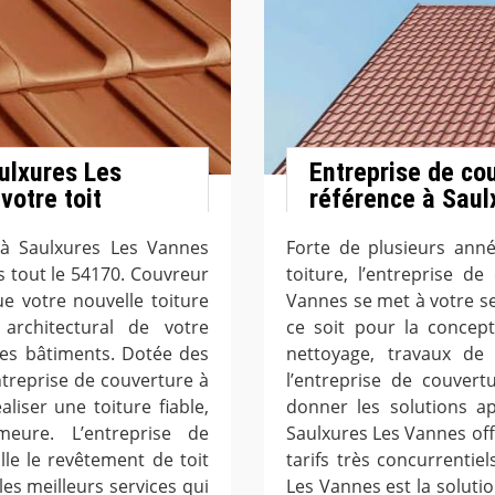
ulxures Les
Entreprise de co
votre toit
référence à Saul
 à Saulxures Les Vannes
Forte de plusieurs ann
s tout le 54170. Couvreur
toiture, l’entreprise d
e votre nouvelle toiture
Vannes se met à votre se
 architectural de votre
ce soit pour la concept
des bâtiments. Dotée des
nettoyage, travaux de 
ntreprise de couverture à
l’entreprise de couver
iser une toiture fiable,
donner les solutions ap
eure. L’entreprise de
Saulxures Les Vannes off
le le revêtement de toit
tarifs très concurrentie
les meilleurs services qui
Les Vannes est la solut