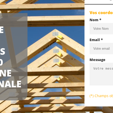
Vos coord
Nom *
E
Email *
S
0
Message
UNE
NALE
(*) Champs ob