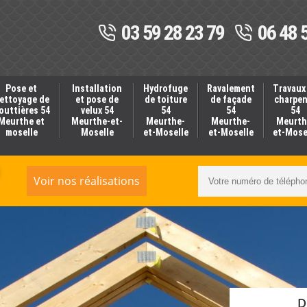
03 59 28 23 79
06 48 
Pose et
Installation
Hydrofuge
Ravalement
Travaux
ettoyage de
et pose de
de toiture
de façade
charpe
outtières 54
velux 54
54
54
54
Meurthe et
Meurthe-et-
Meurthe-
Meurthe-
Meurth
moselle
Moselle
et-Moselle
et-Moselle
et-Mose
Voir nos réalisations
D