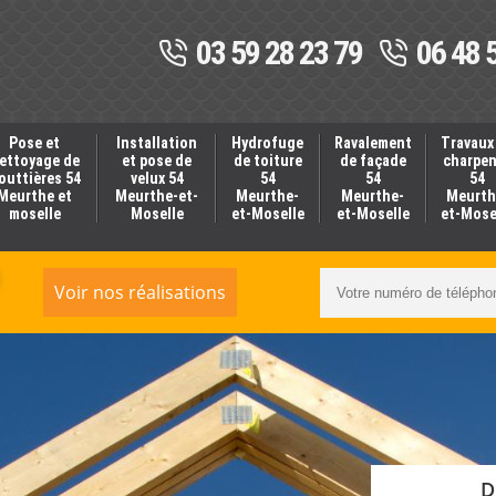
03 59 28 23 79
06 48 
Pose et
Installation
Hydrofuge
Ravalement
Travaux
ettoyage de
et pose de
de toiture
de façade
charpe
outtières 54
velux 54
54
54
54
Meurthe et
Meurthe-et-
Meurthe-
Meurthe-
Meurth
moselle
Moselle
et-Moselle
et-Moselle
et-Mose
Voir nos réalisations
D