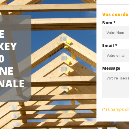
Vos coord
Nom *
E
XEY
Email *
0
UNE
Message
NALE
(*) Champs ob