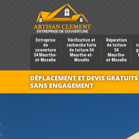
Entreprise
Vérification et
Réparation
de
recherche fuite
de toiture
n
couverture
de toiture 54
54
g
54 Meurthe-
Meurthe-et-
Meurthe-
et-Moselle
Moselle
et-Moselle
DÉPLACEMENT ET DEVIS GRATUITS
SANS ENGAGEMENT