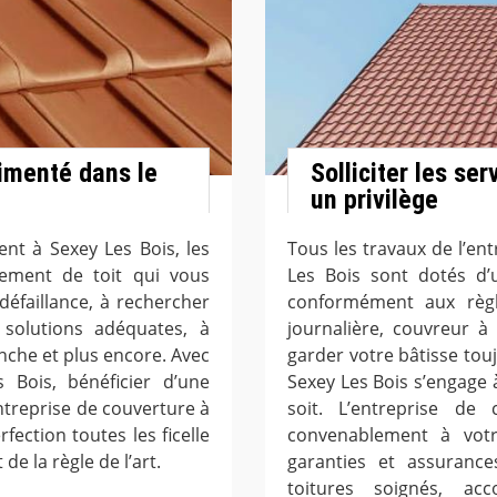
imenté dans le
Solliciter les se
un privilège
nt à Sexey Les Bois, les
Tous les travaux de l’en
tement de toit qui vous
Les Bois sont dotés d’
défaillance, à rechercher
conformément aux règle
 solutions adéquates, à
journalière, couvreur à
anche et plus encore. Avec
garder votre bâtisse tou
 Bois, bénéficier d’une
Sexey Les Bois s’engage à
entreprise de couverture à
soit. L’entreprise d
fection toutes les ficelle
convenablement à vot
de la règle de l’art.
garanties et assurance
toitures soignés, ac