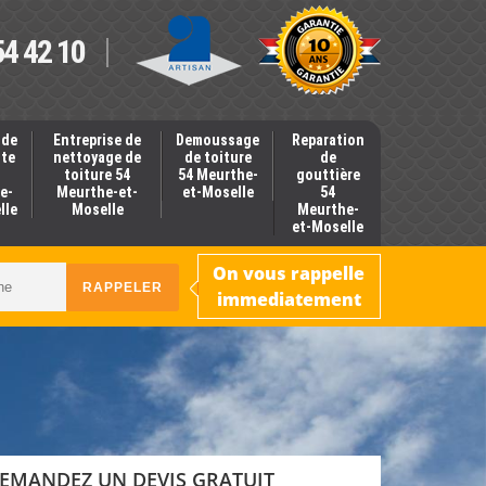
54 42 10
 de
Entreprise de
Demoussage
Reparation
nte
nettoyage de
de toiture
de
toiture 54
54 Meurthe-
gouttière
e-
Meurthe-et-
et-Moselle
54
lle
Moselle
Meurthe-
et-Moselle
On vous rappelle
immediatement
EMANDEZ UN DEVIS GRATUIT