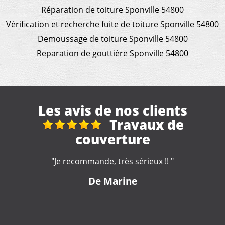
Réparation de toiture Sponville 54800
Vérification et recherche fuite de toiture Sponville 54800
Demoussage de toiture Sponville 54800
Reparation de gouttière Sponville 54800
Les avis de nos clients
de
travaux de toit
démoussage
 "
"Des conseils pertinents, un métier manifes
appris. Un tarif convenable et une interventi
Merci beaucoup"
De Pierre-Yves