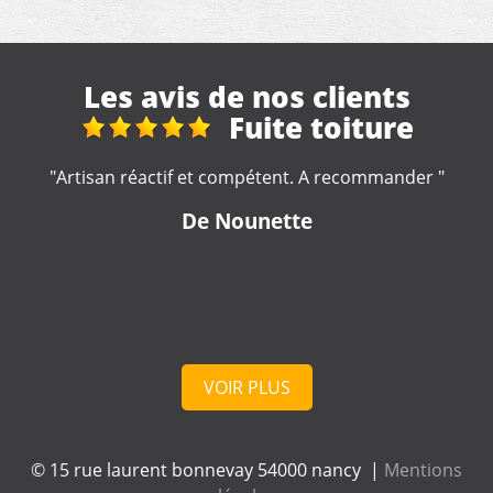
Les avis de nos clients
Fuite toiture
Ré
nettoyage 
mpétent. A recommander "
"Travail rapide et soigné ???? 
unette
pas eu de devis avant le
De Beb
VOIR PLUS
© 15 rue laurent bonnevay 54000 nancy |
Mentions