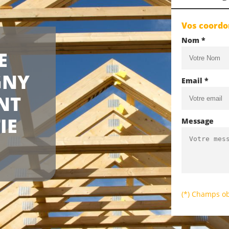
Vos coord
Nom *
E
GNY
Email *
NT
IE
Message
(*) Champs ob