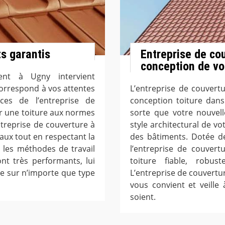
ts garantis
Entreprise de co
conception de vot
ent à Ugny intervient
 correspond à vos attentes
L’entreprise de couvert
ices de l’entreprise de
conception toiture dans
ir une toiture aux normes
sorte que votre nouvell
treprise de couverture à
style architectural de v
ux tout en respectant la
des bâtiments. Dotée d
e les méthodes de travail
l’entreprise de couver
nt très performants, lui
toiture fiable, robu
de sur n’importe que type
L’entreprise de couvertur
vous convient et veille 
soient.