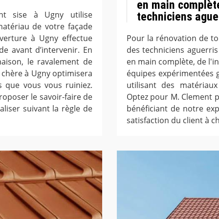
en main complète
nt sise à Ugny utilise
techniciens ague
matériau de votre façade
uverture à Ugny effectue
Pour la rénovation de toi
e avant d’intervenir. En
des techniciens aguerri
maison, le ravalement de
en main complète, de l'ins
s chère à Ugny optimisera
équipes expérimentées g
 que vous vous ruiniez.
utilisant des matériau
oposer le savoir-faire de
Optez pour M. Clement p
liser suivant la règle de
bénéficiant de notre ex
satisfaction du client à