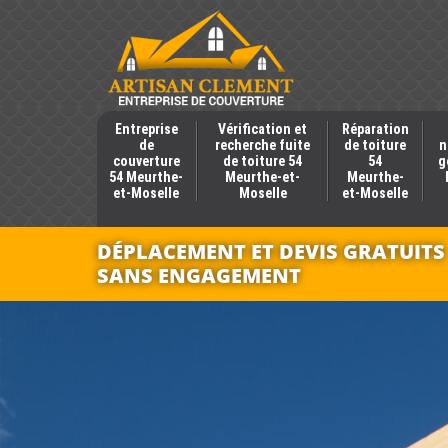
Entreprise
Vérification et
Réparation
de
recherche fuite
de toiture
n
couverture
de toiture 54
54
g
54 Meurthe-
Meurthe-et-
Meurthe-
et-Moselle
Moselle
et-Moselle
DÉPLACEMENT ET DEVIS GRATUITS
SANS ENGAGEMENT