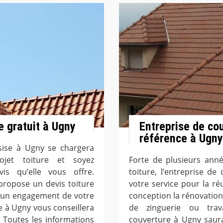
e gratuit à Ugny
Entreprise de co
référence à Ugny
sise à Ugny se chargera
rojet toiture et soyez
Forte de plusieurs ann
is qu’elle vous offre.
toiture, l’entreprise d
propose un devis toiture
votre service pour la ré
cun engagement de votre
conception la rénovation,
e à Ugny vous conseillera
de zinguerie ou trav
 Toutes les informations
couverture à Ugny saura