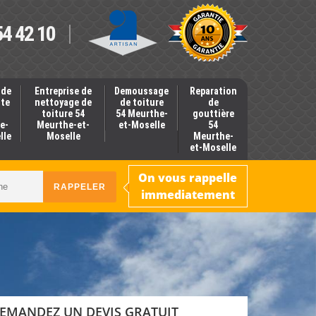
54 42 10
 de
Entreprise de
Demoussage
Reparation
nte
nettoyage de
de toiture
de
toiture 54
54 Meurthe-
gouttière
e-
Meurthe-et-
et-Moselle
54
lle
Moselle
Meurthe-
et-Moselle
On vous rappelle
immediatement
EMANDEZ UN DEVIS GRATUIT