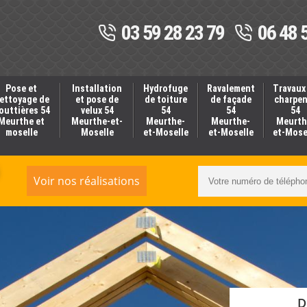
03 59 28 23 79
06 48 
Pose et
Installation
Hydrofuge
Ravalement
Travaux
ettoyage de
et pose de
de toiture
de façade
charpe
outtières 54
velux 54
54
54
54
Meurthe et
Meurthe-et-
Meurthe-
Meurthe-
Meurth
moselle
Moselle
et-Moselle
et-Moselle
et-Mose
Voir nos réalisations
D