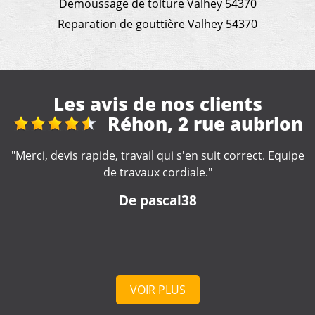
Demoussage de toiture Valhey 54370
Reparation de gouttière Valhey 54370
Les avis de nos clients
hon, 2 rue aubrion
rep
avail qui s'en suit correct. Equipe
"Très bonne entreprise, i
avaux cordiale."
professionnel à votre
 pascal38
D
VOIR PLUS