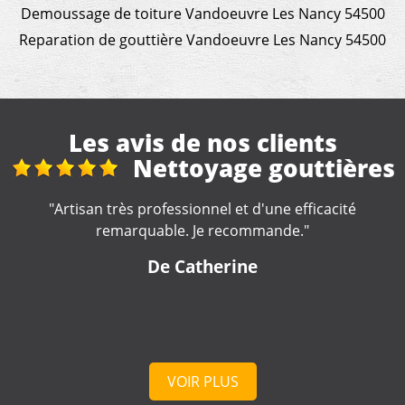
Demoussage de toiture Vandoeuvre Les Nancy 54500
Reparation de gouttière Vandoeuvre Les Nancy 54500
Les avis de nos clients
s
Réfection toiture de
véranda + gouttières maison
"Excellent travail de la part de cette entreprise. Travail
soigné. Artisan très impliqué dans la réalisation de nos
travaux, très à l'écoute. Nous le recommandons
fortement."
De lulu
VOIR PLUS