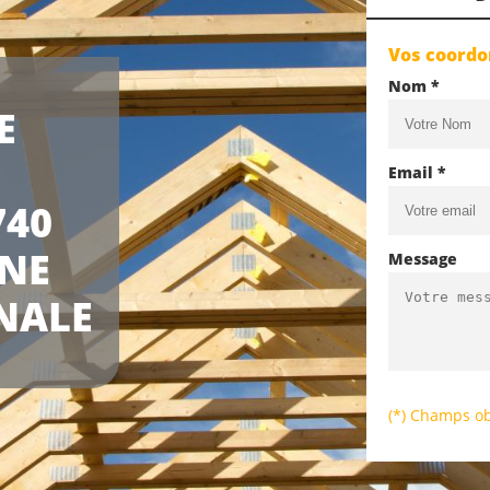
Vos coord
Nom *
E
Email *
740
UNE
Message
NALE
(*) Champs ob