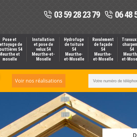
03 59 28 23 79
06 48 
Pose et
Installation
Hydrofuge
Ravalement
Travaux
ettoyage de
et pose de
de toiture
de façade
charpe
outtières 54
velux 54
54
54
54
Meurthe et
Meurthe-et-
Meurthe-
Meurthe-
Meurth
moselle
Moselle
et-Moselle
et-Moselle
et-Mose
Voir nos réalisations
D