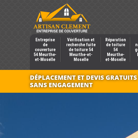
Entreprise
Vérification et
Réparation
de
recherche fuite
de toiture
n
couverture
de toiture 54
54
g
54 Meurthe-
Meurthe-et-
Meurthe-
et-Moselle
Moselle
et-Moselle
DÉPLACEMENT ET DEVIS GRATUITS
SANS ENGAGEMENT