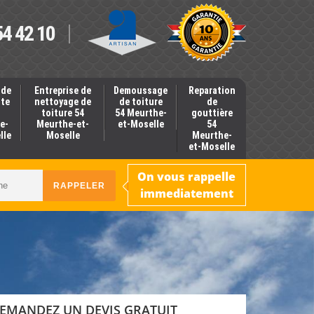
54 42 10
 de
Entreprise de
Demoussage
Reparation
nte
nettoyage de
de toiture
de
toiture 54
54 Meurthe-
gouttière
e-
Meurthe-et-
et-Moselle
54
lle
Moselle
Meurthe-
et-Moselle
On vous rappelle
immediatement
EMANDEZ UN DEVIS GRATUIT