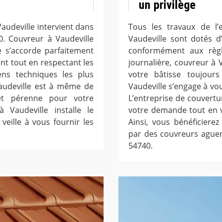
un privilège
audeville intervient dans
Tous les travaux de l’
0. Couvreur à Vaudeville
Vaudeville sont dotés d
e s’accorde parfaitement
conformément aux règle
ent tout en respectant les
journalière, couvreur à 
ns techniques les plus
votre bâtisse toujours
Vaudeville est à même de
Vaudeville s’engage à vous
 et pérenne pour votre
L’entreprise de couvert
 Vaudeville installe le
votre demande tout en v
veille à vous fournir les
Ainsi, vous bénéficiere
par des couvreurs aguer
54740.