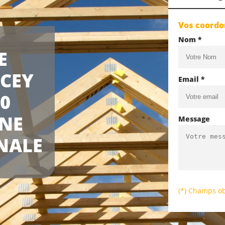
Vos coord
Nom *
E
LCEY
Email *
00
UNE
Message
NALE
(*) Champs ob