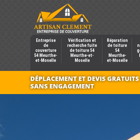
Entreprise
Vérification et
Réparation
de
recherche fuite
de toiture
n
couverture
de toiture 54
54
g
54 Meurthe-
Meurthe-et-
Meurthe-
et-Moselle
Moselle
et-Moselle
DÉPLACEMENT ET DEVIS GRATUITS
SANS ENGAGEMENT