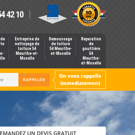
54 42 10
 de
Entreprise de
Demoussage
Reparation
nte
nettoyage de
de toiture
de
toiture 54
54 Meurthe-
gouttière
e-
Meurthe-et-
et-Moselle
54
lle
Moselle
Meurthe-
et-Moselle
On vous rappelle
immediatement
EMANDEZ UN DEVIS GRATUIT