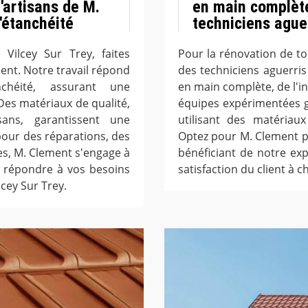
d'artisans de M.
en main complète
'étanchéité
techniciens ague
ilcey Sur Trey, faites
Pour la rénovation de toi
ment. Notre travail répond
des techniciens aguerri
chéité, assurant une
en main complète, de l'ins
Des matériaux de qualité,
équipes expérimentées g
ans, garantissent une
utilisant des matériau
 pour des réparations, des
Optez pour M. Clement p
s, M. Clement s'engage à
bénéficiant de notre ex
r répondre à vos besoins
satisfaction du client à
cey Sur Trey.