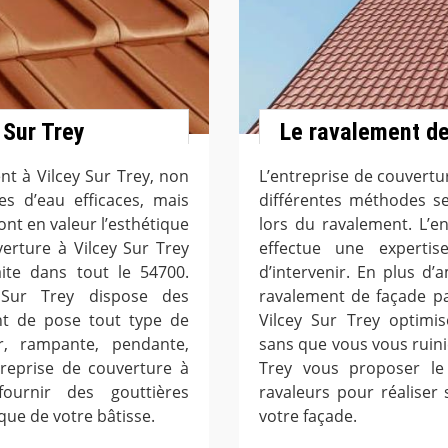
 Sur Trey
Le ravalement de
nt à Vilcey Sur Trey, non
L’entreprise de couvertur
s d’eau efficaces, mais
différentes méthodes se
ont en valeur l’esthétique
lors du ravalement. L’e
verture à Vilcey Sur Trey
effectue une experti
ite dans tout le 54700.
d’intervenir. En plus d’
 Sur Trey dispose des
ravalement de façade pa
nt de pose tout type de
Vilcey Sur Trey optimi
er, rampante, pendante,
sans que vous vous ruinie
treprise de couverture à
Trey vous proposer le 
ournir des gouttières
ravaleurs pour réaliser 
que de votre bâtisse.
votre façade.