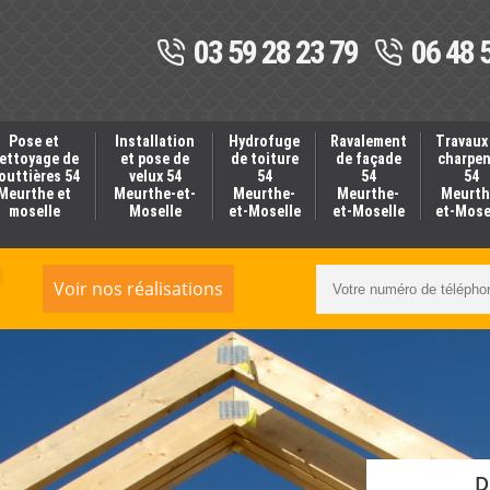
03 59 28 23 79
06 48 
Pose et
Installation
Hydrofuge
Ravalement
Travaux
ettoyage de
et pose de
de toiture
de façade
charpe
outtières 54
velux 54
54
54
54
Meurthe et
Meurthe-et-
Meurthe-
Meurthe-
Meurth
moselle
Moselle
et-Moselle
et-Moselle
et-Mose
Voir nos réalisations
D