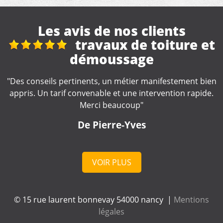
Les avis de nos clients
t
Nettoyage gouttières
"Artisan très professionnel et d'une efficacité
remarquable. Je recommande."
n
.
De Catherine
VOIR PLUS
© 15 rue laurent bonnevay 54000 nancy |
Mentions
légales