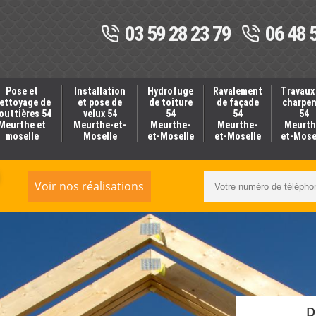
03 59 28 23 79
06 48 
Pose et
Installation
Hydrofuge
Ravalement
Travaux
ettoyage de
et pose de
de toiture
de façade
charpe
outtières 54
velux 54
54
54
54
Meurthe et
Meurthe-et-
Meurthe-
Meurthe-
Meurth
moselle
Moselle
et-Moselle
et-Moselle
et-Mose
Voir nos réalisations
D