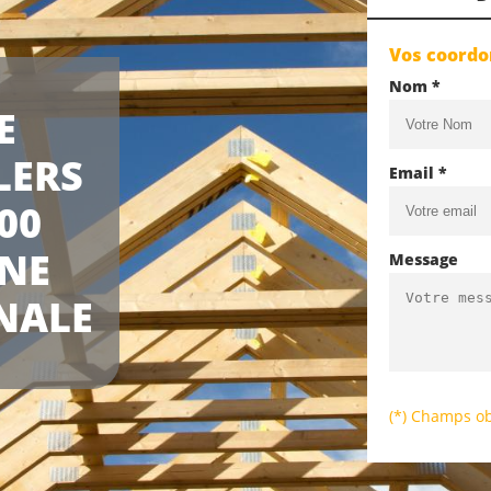
Vos coord
Nom *
E
LERS
Email *
00
UNE
Message
NALE
(*) Champs ob