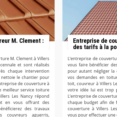
vreur M. Clement :
Entreprise de cou
des tarifs à la p
rture M. Clement à Villers
L’entreprise de couvertu
cennale et sont réalisés
vous faire bénéficier de
rès chaque intervention
pour autant négliger la 
 nettoie le chantier pour
vos demandes en toitur
ntreprise de couverture à
toit, couvreur à Villers 
e meilleur service toiture
votre idée lui est trop
Villers Les Nancy répond
L’entreprise de couvertur
t en vous offrant des
chaque budget afin de fo
énéficierez des travaux
couverture à Villers L
s couvreurs aguerris,
vous pour effectuer une e