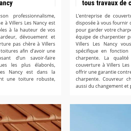
Nancy
tous travaux de 
on professionnalisme,
L’entreprise de couver
e à Villers Les Nancy est
disposée à vous fournir 
bles à la hauteur de vos
pour garder votre charp
c ardeur, dévouement et
équipe de charpentier pr
rture pas chère à Villers
Villers Les Nancy vou
oitures afin d’avoir une
spécifique en fonction
sant d’un savoir-faire
charpente. La qualité
es les plus élaborés,
couverture à Villers Le
 Les Nancy est dans la
offrir une garantie contr
ent une toiture robuste,
charpente. Couvreur ch
aussi du changement et 