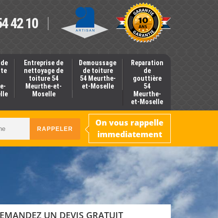
54 42 10
 de
Entreprise de
Demoussage
Reparation
nte
nettoyage de
de toiture
de
toiture 54
54 Meurthe-
gouttière
e-
Meurthe-et-
et-Moselle
54
lle
Moselle
Meurthe-
et-Moselle
On vous rappelle
immediatement
EMANDEZ UN DEVIS GRATUIT