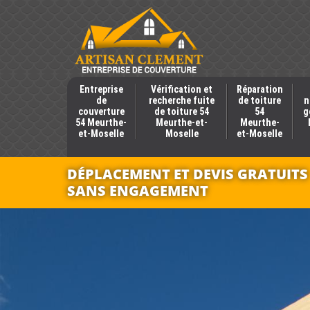
Entreprise
Vérification et
Réparation
de
recherche fuite
de toiture
n
couverture
de toiture 54
54
g
54 Meurthe-
Meurthe-et-
Meurthe-
et-Moselle
Moselle
et-Moselle
DÉPLACEMENT ET DEVIS GRATUITS
SANS ENGAGEMENT