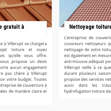
 gratuit à
Nettoyage toitur
L’entreprise de couver
e à Villerupt se chargera
couvreurs nettoyeurs q
rojet toiture et soyez
nettoyage de votre toitu
is qu’elle vous offre.
est également en mesure 
t vous propose un devis
anti-mousse adéquat pou
mporte aucun engagement
Villerupt veille à ce qu
re pas chère à Villerupt
durant plusieurs saison
lon votre budget. Toutes
propose des services nett
entreprise de couverture à
aussi dans les trav
chées de manière claire et
hydrofugation toiture da