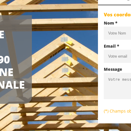
Vos coord
Nom *
E
Email *
90
UNE
Message
NALE
(*) Champs ob