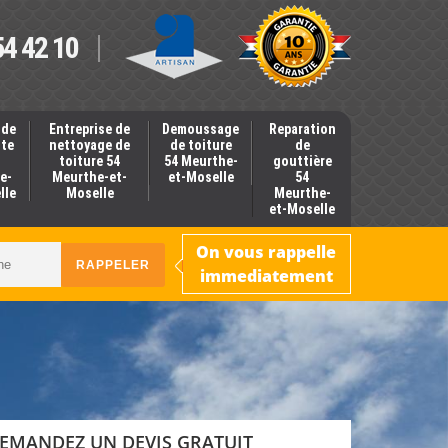
54 42 10
 de
Entreprise de
Demoussage
Reparation
nte
nettoyage de
de toiture
de
toiture 54
54 Meurthe-
gouttière
e-
Meurthe-et-
et-Moselle
54
lle
Moselle
Meurthe-
et-Moselle
On vous rappelle
immediatement
EMANDEZ UN DEVIS GRATUIT