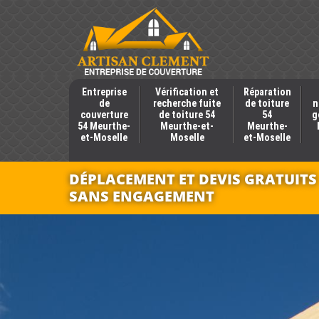
Entreprise
Vérification et
Réparation
de
recherche fuite
de toiture
n
couverture
de toiture 54
54
g
54 Meurthe-
Meurthe-et-
Meurthe-
et-Moselle
Moselle
et-Moselle
DÉPLACEMENT ET DEVIS GRATUITS
SANS ENGAGEMENT