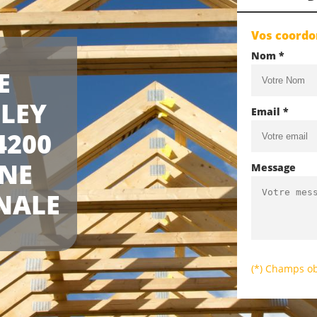
Vos coord
Nom *
E
LEY
Email *
4200
UNE
Message
NALE
(*) Champs ob