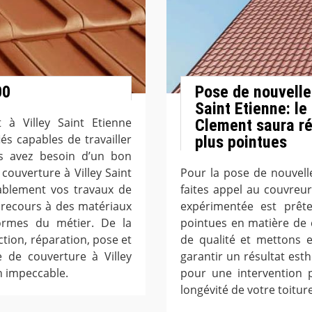
00
Pose de nouvelles
Saint Etienne: le
 à Villey Saint Etienne
Clement saura ré
s capables de travailler
plus pointues
us avez besoin d’un bon
couverture à Villey Saint
Pour la pose de nouvelle
ablement vos travaux de
faites appel au couvreu
t recours à des matériaux
expérimentée est prêt
ormes du métier. De la
pointues en matière de 
ction, réparation, pose et
de qualité et mettons 
se de couverture à Villey
garantir un résultat est
on impeccable.
pour une intervention p
longévité de votre toiture