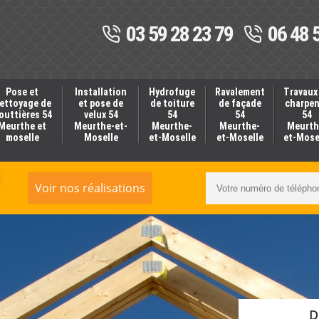
03 59 28 23 79
06 48 
Pose et
Installation
Hydrofuge
Ravalement
Travaux
ettoyage de
et pose de
de toiture
de façade
charpe
outtières 54
velux 54
54
54
54
Meurthe et
Meurthe-et-
Meurthe-
Meurthe-
Meurth
moselle
Moselle
et-Moselle
et-Moselle
et-Mose
Voir nos réalisations
D