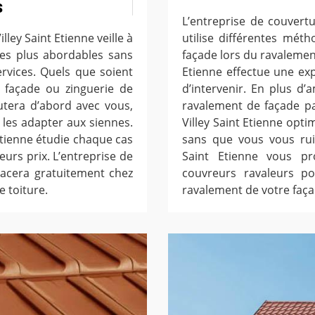
s
L’entreprise de couvertu
ley Saint Etienne veille à
utilise différentes mét
 les plus abordables sans
façade lors du ravalement
ervices. Quels que soient
Etienne effectue une ex
 façade ou zinguerie de
d’intervenir. En plus d’
cutera d’abord avec vous,
ravalement de façade pa
r les adapter aux siennes.
Villey Saint Etienne opt
 Etienne étudie chaque cas
sans que vous vous ruin
eurs prix. L’entreprise de
Saint Etienne vous pro
lacera gratuitement chez
couvreurs ravaleurs pou
e toiture.
ravalement de votre faça