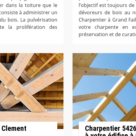
er dans la toiture que le
l’objectif est toujours 
e consiste à administrer un
dévoreurs de bois au ni
du bois. La pulvérisation
Charpentier à Grand Fai
te la prolifération des
votre charpente en e
préservation et de curati
. Clement
Charpentier 5426
à votre édifice à