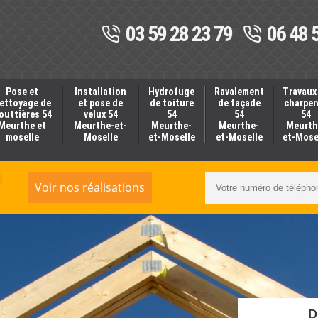
03 59 28 23 79
06 48 
Pose et
Installation
Hydrofuge
Ravalement
Travaux
ettoyage de
et pose de
de toiture
de façade
charpe
outtières 54
velux 54
54
54
54
Meurthe et
Meurthe-et-
Meurthe-
Meurthe-
Meurth
moselle
Moselle
et-Moselle
et-Moselle
et-Mose
Voir nos réalisations
D