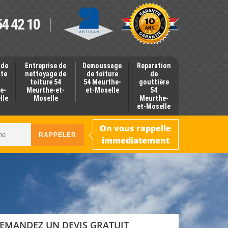
54 42 10
 de
Entreprise de
Demoussage
Reparation
nte
nettoyage de
de toiture
de
toiture 54
54 Meurthe-
gouttière
e-
Meurthe-et-
et-Moselle
54
lle
Moselle
Meurthe-
et-Moselle
On vous rappelle
immediatement
EMANDEZ UN DEVIS GRATUIT