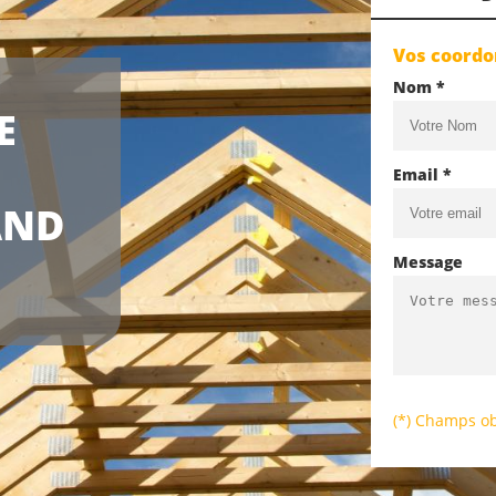
Vos coord
Nom *
E
Email *
AND
Message
(*) Champs ob