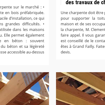
des travaux de c
arpente sur le marché : •
te en bois préfabriquée.
Une charpente doit être p
cile d’installation, ce qui
pour supporter la toitu
 grandes difficultés. •
maison et de ses occupan
tilisée dans les maisons
la charpente, M. Clemen
feu. Elle permet également
faire appel. Il vous gar
te en béton : souvent
est conseillé de le cont
é du béton et sa légèreté
êtes à Grand Failly. Fait
sse accessible au-dessus
devis.