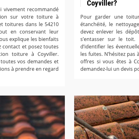
Coyviller?
ussi vivement recommandé
ion sur votre toiture à
Pour garder une toitu
 et toitures dans le 54210
étanchéité, le nettoyag
tout en conservant leur
devez enlever les dépôt
ous explique les bienfaits
s’entasser sur le toit
z contact et posez toutes
d’identifier les éventuel
on toiture à Coyviller.
les fuites. N’hésitez pas
 toutes vos demandes et
offres si vous êtes à Coy
isions à prendre en regard
demandez-lui un devis po