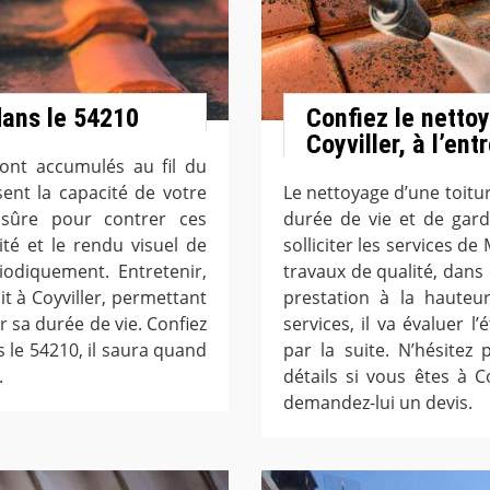
 dans le 54210
Confiez le nettoy
Coyviller, à l’en
sont accumulés au fil du
ssent la capacité de votre
Le nettoyage d’une toitur
e sûre pour contrer ces
durée de vie et de garde
té et le rendu visuel de
solliciter les services d
riodiquement. Entretenir,
travaux de qualité, dans
it à Coyviller, permettant
prestation à la hauteur
 sa durée de vie. Confiez
services, il va évaluer l
s le 54210, il saura quand
par la suite. N’hésitez
.
détails si vous êtes à Co
demandez-lui un devis.