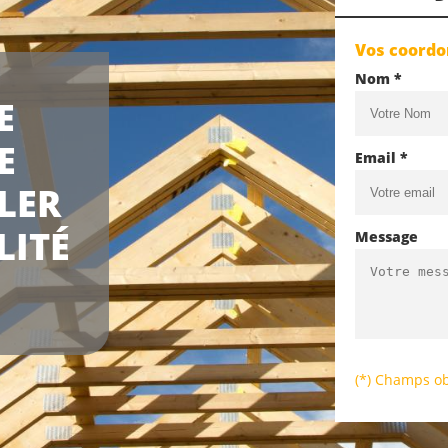
Vos coord
Nom *
E
E
Email *
LER
LITÉ
Message
(*) Champs ob