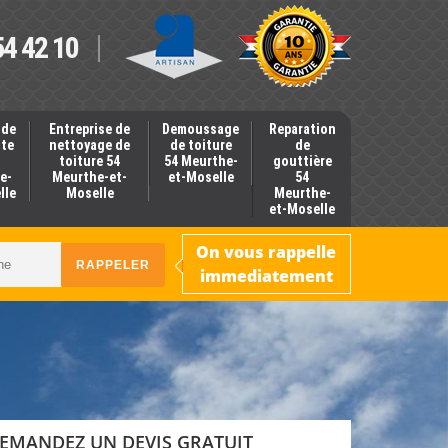
54 42 10
 de
Entreprise de
Demoussage
Reparation
nte
nettoyage de
de toiture
de
toiture 54
54 Meurthe-
gouttière
e-
Meurthe-et-
et-Moselle
54
lle
Moselle
Meurthe-
et-Moselle
On vous rappelle
immediatement
EMANDEZ UN DEVIS GRATUIT