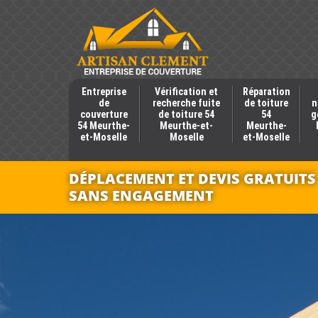
Entreprise
Vérification et
Réparation
de
recherche fuite
de toiture
n
couverture
de toiture 54
54
g
54 Meurthe-
Meurthe-et-
Meurthe-
et-Moselle
Moselle
et-Moselle
DÉPLACEMENT ET DEVIS GRATUITS
SANS ENGAGEMENT