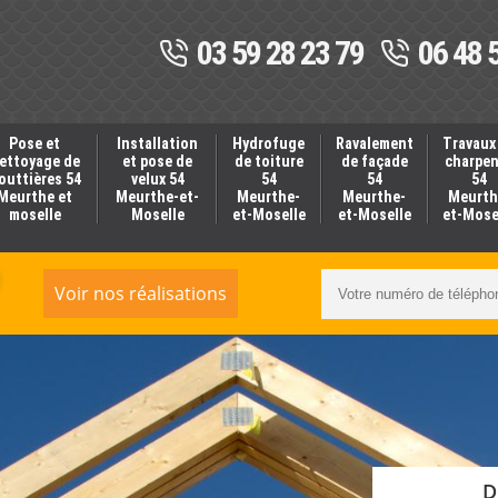
03 59 28 23 79
06 48 
Pose et
Installation
Hydrofuge
Ravalement
Travaux
ettoyage de
et pose de
de toiture
de façade
charpe
outtières 54
velux 54
54
54
54
Meurthe et
Meurthe-et-
Meurthe-
Meurthe-
Meurth
moselle
Moselle
et-Moselle
et-Moselle
et-Mose
Voir nos réalisations
D