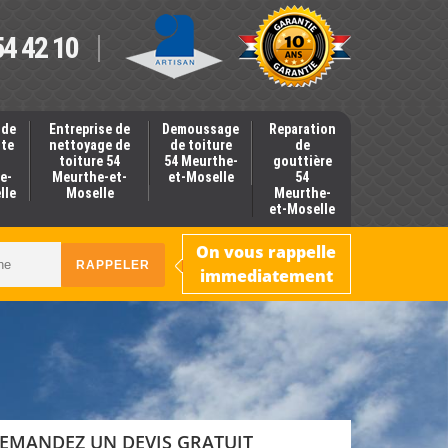
54 42 10
 de
Entreprise de
Demoussage
Reparation
nte
nettoyage de
de toiture
de
toiture 54
54 Meurthe-
gouttière
e-
Meurthe-et-
et-Moselle
54
lle
Moselle
Meurthe-
et-Moselle
On vous rappelle
immediatement
EMANDEZ UN DEVIS GRATUIT