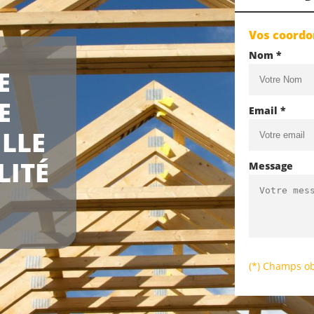
Vos coord
Nom *
E
E
Email *
LLE
LITÉ
Message
(*) Champs ob