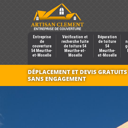
Entreprise
Vérification et
Réparation
de
recherche fuite
de toiture
n
couverture
de toiture 54
54
g
54 Meurthe-
Meurthe-et-
Meurthe-
et-Moselle
Moselle
et-Moselle
DÉPLACEMENT ET DEVIS GRATUITS
SANS ENGAGEMENT