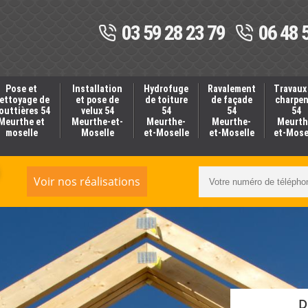
03 59 28 23 79
06 48 
Pose et
Installation
Hydrofuge
Ravalement
Travaux
ettoyage de
et pose de
de toiture
de façade
charpe
outtières 54
velux 54
54
54
54
Meurthe et
Meurthe-et-
Meurthe-
Meurthe-
Meurth
moselle
Moselle
et-Moselle
et-Moselle
et-Mose
Voir nos réalisations
D