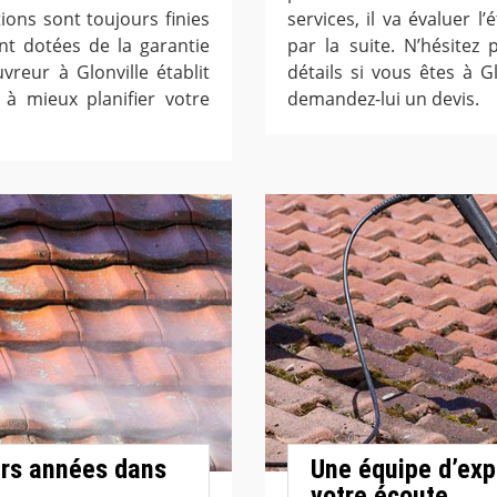
tions sont toujours finies
services, il va évaluer l
nt dotées de la garantie
par la suite. N’hésitez
vreur à Glonville établit
détails si vous êtes à Gl
 à mieux planifier votre
demandez-lui un devis.
urs années dans
Une équipe d’exp
votre écoute