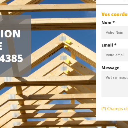
Vos coord
Nom *
TION
E
Email *
4385
Message
(*) Champs ob