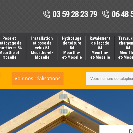
03 59 28 23 79
06 48 
Pose et
Installation
Hydrofuge
Ravalement
Travaux
ettoyage de
et pose de
de toiture
de façade
charpe
outtières 54
velux 54
54
54
54
Meurthe et
Meurthe-et-
Meurthe-
Meurthe-
Meurth
moselle
Moselle
et-Moselle
et-Moselle
et-Mose
Voir nos réalisations
D