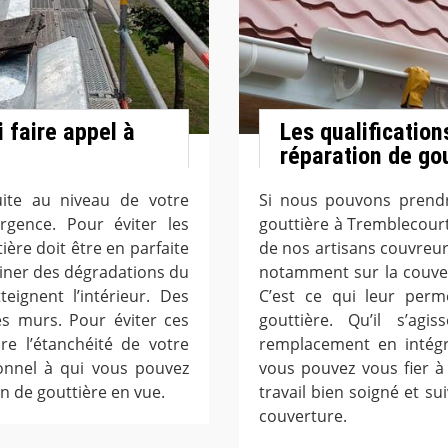
i faire appel à
Les qualificatio
réparation de go
ite au niveau de votre
Si nous pouvons prendr
rgence. Pour éviter les
gouttière à Tremblecourt 
ière doit être en parfaite
de nos artisans couvreurs
rainer des dégradations du
notamment sur la couvert
eignent l’intérieur. Des
C’est ce qui leur perme
es murs. Pour éviter ces
gouttière. Qu’il s’ag
re l’étanchéité de votre
remplacement en intégr
ionnel à qui vous pouvez
vous pouvez vous fier à 
on de gouttière en vue.
travail bien soigné et s
couverture.