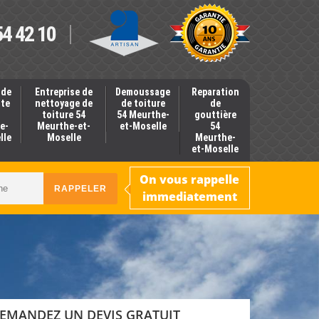
54 42 10
 de
Entreprise de
Demoussage
Reparation
nte
nettoyage de
de toiture
de
toiture 54
54 Meurthe-
gouttière
e-
Meurthe-et-
et-Moselle
54
lle
Moselle
Meurthe-
et-Moselle
On vous rappelle
immediatement
EMANDEZ UN DEVIS GRATUIT