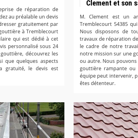
Clement et son s
treprise de réparation de
ez au préalable un devis
M. Clement est un ar
dresser gratuitement par
Tremblecourt 54385 qui
gouttière à Tremblecourt
Nous disposons de tout
ulaire qui est dédié à cet
travaux de réparation de 
evis personnalisé sous 24
le cadre de notre trava
gouttière, découvrez les
notre mission sur une gou
insi que quelques aspects
ou autre. Nous pouvons 
 gratuité, le devis est
gouttière rampante ou 
équipe peut intervenir, 
êtes détenteur.