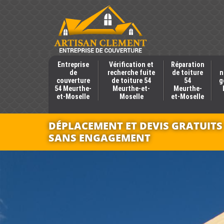
Entreprise
Vérification et
Réparation
de
recherche fuite
de toiture
n
couverture
de toiture 54
54
g
54 Meurthe-
Meurthe-et-
Meurthe-
et-Moselle
Moselle
et-Moselle
DÉPLACEMENT ET DEVIS GRATUITS
SANS ENGAGEMENT