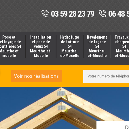
03 59 28 23 79
06 48 
Pose et
Installation
Hydrofuge
Ravalement
Travaux
ettoyage de
et pose de
de toiture
de façade
charpe
outtières 54
velux 54
54
54
54
Meurthe et
Meurthe-et-
Meurthe-
Meurthe-
Meurth
moselle
Moselle
et-Moselle
et-Moselle
et-Mose
Voir nos réalisations
D