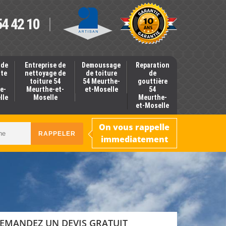
54 42 10
 de
Entreprise de
Demoussage
Reparation
nte
nettoyage de
de toiture
de
toiture 54
54 Meurthe-
gouttière
e-
Meurthe-et-
et-Moselle
54
lle
Moselle
Meurthe-
et-Moselle
On vous rappelle
immediatement
EMANDEZ UN DEVIS GRATUIT