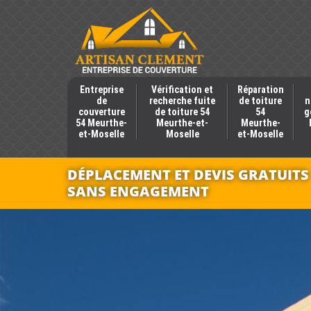
Entreprise
Vérification et
Réparation
de
recherche fuite
de toiture
n
couverture
de toiture 54
54
g
54 Meurthe-
Meurthe-et-
Meurthe-
et-Moselle
Moselle
et-Moselle
DÉPLACEMENT ET DEVIS GRATUITS
SANS ENGAGEMENT