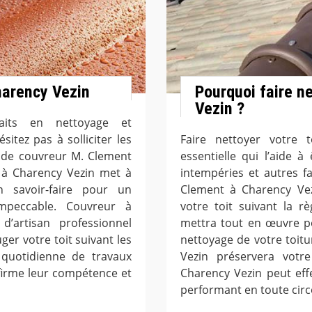
harency Vezin
Pourquoi faire n
Vezin ?
aits en nettoyage et
sitez pas à solliciter les
Faire nettoyer votre 
e de couvreur M. Clement
essentielle qui l’aide 
r à Charency Vezin met à
intempéries et autres f
 savoir-faire pour un
Clement à Charency Vez
impeccable. Couvreur à
votre toit suivant la r
’artisan professionnel
mettra tout en œuvre po
er votre toit suivant les
nettoyage de votre toitu
 quotidienne de travaux
Vezin préservera votr
nfirme leur compétence et
Charency Vezin peut effe
performant en toute cir