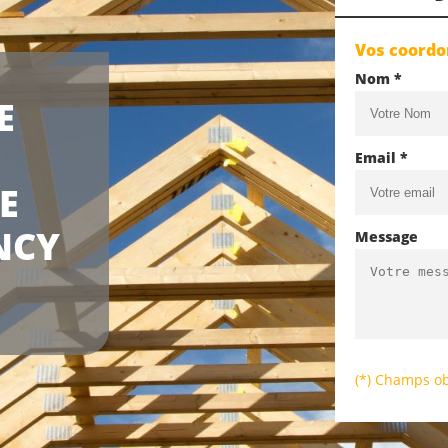
Vos coord
Nom *
E
Email *
E
NCY
Message
(*) Champs ob