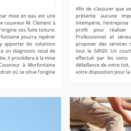
Afin de s’assurer que v
 par mise en eau est une
présente aucune impe
 de couvreur M. Clement à
intempérie, l’entrepris
rigine vos fuite toiture.
profit pour réalise
rfontaine pourra repérer
Professionnel et séri
’y apporter les solutions
proposer des services 
a un diagnostic total de
tout le 54920. Un court
te, il procédera à la mise
effectué par les soins
 Couvreur à Morfontaine
défaillance de votre toi
roit où se situe l’origine
votre disposition pour la