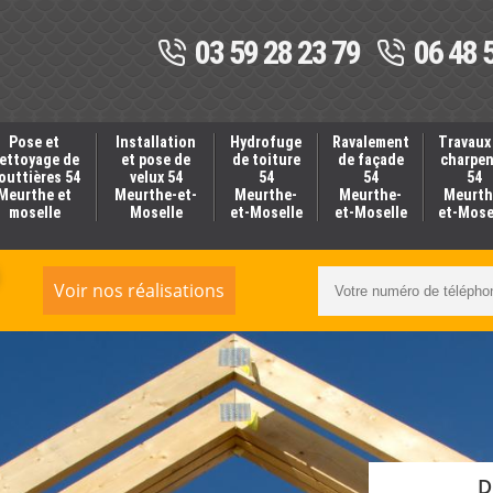
03 59 28 23 79
06 48 
Pose et
Installation
Hydrofuge
Ravalement
Travaux
ettoyage de
et pose de
de toiture
de façade
charpe
outtières 54
velux 54
54
54
54
Meurthe et
Meurthe-et-
Meurthe-
Meurthe-
Meurth
moselle
Moselle
et-Moselle
et-Moselle
et-Mose
Voir nos réalisations
D