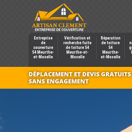
Entreprise
Vérification et
Réparation
de
recherche fuite
de toiture
n
couverture
de toiture 54
54
g
54 Meurthe-
Meurthe-et-
Meurthe-
et-Moselle
Moselle
et-Moselle
DÉPLACEMENT ET DEVIS GRATUITS
SANS ENGAGEMENT