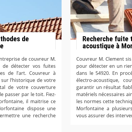
éthodes de
Recherche fuite t
ce
acoustique à Mo
entreprise de couvreur M.
Couvreur M. Clement sis
de détecter vos fuites
pour détecter en un rien
es de l’art. Couvreur à
dans le 54920. En proc
ur l’historique de votre
électro-acoustique, c
otal de votre couverture
garantir un résultat fia
 passer par le toit. Fiez-
matériels nécessaires ain
fontaine, il maitrise ce
les normes cette techniq
Morfontaine dispose une
Morfontaine a plusieur
ermettre une recherche
vous assurer des interven