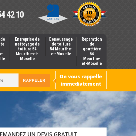
54 42 10
 de
Entreprise de
Demoussage
Reparation
nte
nettoyage de
de toiture
de
toiture 54
54 Meurthe-
gouttière
e-
Meurthe-et-
et-Moselle
54
lle
Moselle
Meurthe-
et-Moselle
On vous rappelle
immediatement
EMANDEZ UN DEVIS GRATUIT