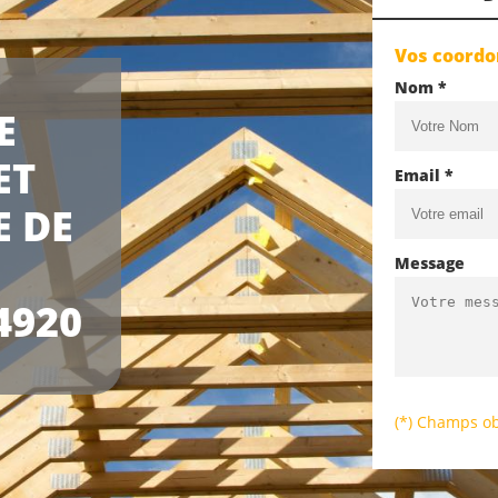
Vos coord
Nom *
E
ET
Email *
E DE
Message
4920
(*) Champs ob