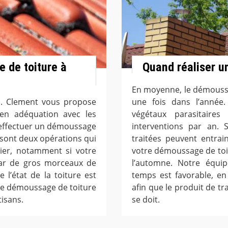
 de toiture à
Quand réaliser u
En moyenne, le démoussa
M. Clement vous propose
une fois dans l’année.
en adéquation avec les
végétaux parasitaires
 effectuer un démoussage
interventions par an. 
sont deux opérations qui
traitées peuvent entrai
ier, notamment si votre
votre démoussage de toit
par de gros morceaux de
l’automne. Notre équip
 l’état de la toiture est
temps est favorable, en
de démoussage de toiture
afin que le produit de t
isans.
se doit.