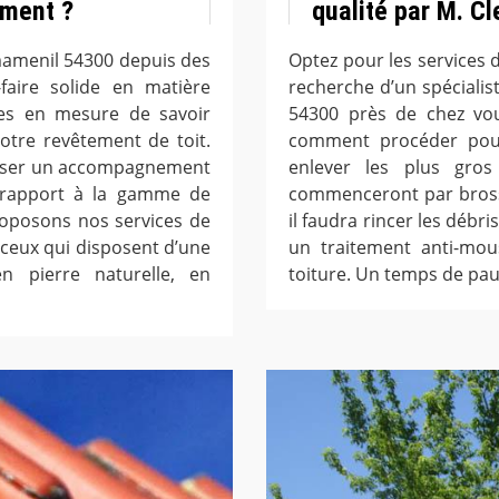
ement ?
qualité par M. C
mamenil 54300 depuis des
Optez pour les services d
faire solide en matière
recherche d’un spéciali
es en mesure de savoir
54300 près de chez v
otre revêtement de toit.
comment procéder pour 
poser un accompagnement
enlever les plus gro
r rapport à la gamme de
commenceront par brosser
roposons nos services de
il faudra rincer les débr
ceux qui disposent d’une
un traitement anti-mous
en pierre naturelle, en
toiture. Un temps de paus