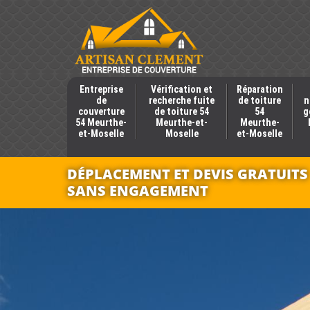
Entreprise
Vérification et
Réparation
de
recherche fuite
de toiture
n
couverture
de toiture 54
54
g
54 Meurthe-
Meurthe-et-
Meurthe-
et-Moselle
Moselle
et-Moselle
DÉPLACEMENT ET DEVIS GRATUITS
SANS ENGAGEMENT