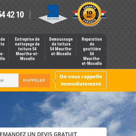
54 42 10
 de
Entreprise de
Demoussage
Reparation
nte
nettoyage de
de toiture
de
toiture 54
54 Meurthe-
gouttière
e-
Meurthe-et-
et-Moselle
54
lle
Moselle
Meurthe-
et-Moselle
On vous rappelle
immediatement
EMANDEZ UN DEVIS GRATUIT