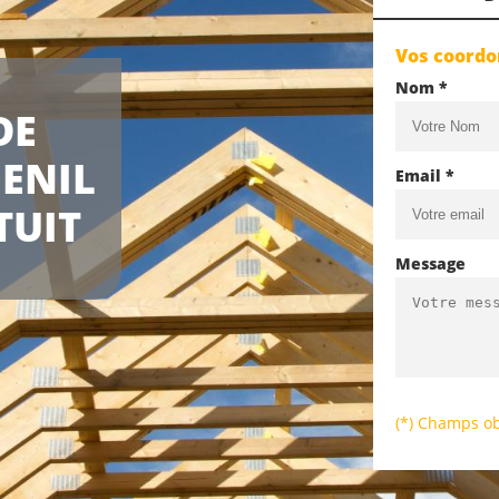
Vos coord
Nom *
DE
ENIL
Email *
TUIT
Message
(*) Champs ob