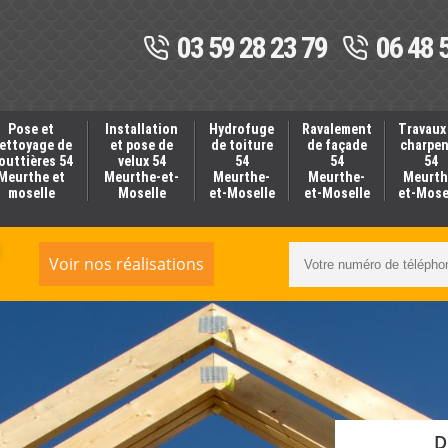
03 59 28 23 79
06 48 
Pose et
Installation
Hydrofuge
Ravalement
Travaux
ettoyage de
et pose de
de toiture
de façade
charpe
outtières 54
velux 54
54
54
54
Meurthe et
Meurthe-et-
Meurthe-
Meurthe-
Meurth
moselle
Moselle
et-Moselle
et-Moselle
et-Mose
Voir nos réalisations
D