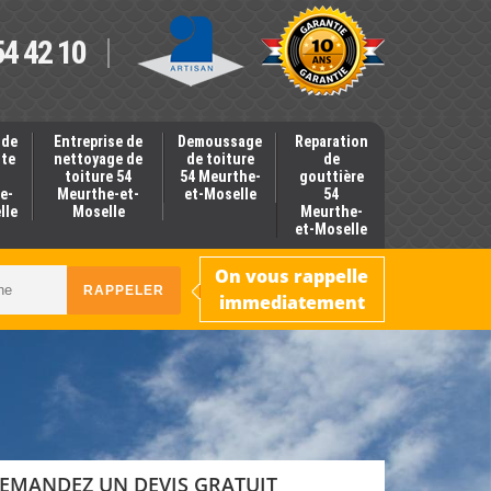
54 42 10
 de
Entreprise de
Demoussage
Reparation
nte
nettoyage de
de toiture
de
toiture 54
54 Meurthe-
gouttière
e-
Meurthe-et-
et-Moselle
54
lle
Moselle
Meurthe-
et-Moselle
On vous rappelle
immediatement
EMANDEZ UN DEVIS GRATUIT