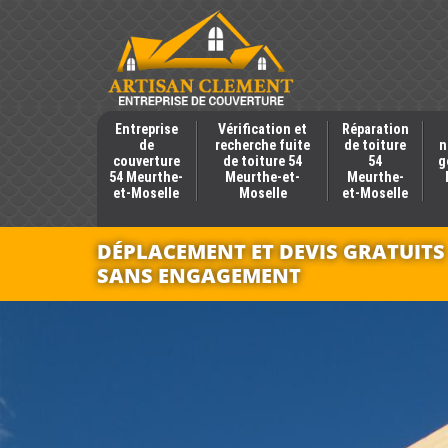
Entreprise
Vérification et
Réparation
de
recherche fuite
de toiture
n
couverture
de toiture 54
54
g
54 Meurthe-
Meurthe-et-
Meurthe-
et-Moselle
Moselle
et-Moselle
DÉPLACEMENT ET DEVIS GRATUITS
SANS ENGAGEMENT