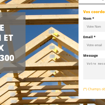
Vos coord
Nom *
E
 ET
Email *
X
300
Message
(*) Champs ob