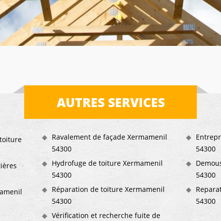
AUTRES SERVICES
Ravalement de façade Xermamenil
Entrepr
toiture
54300
54300
Hydrofuge de toiture Xermamenil
Demous
tières
54300
54300
Réparation de toiture Xermamenil
Reparat
amenil
54300
54300
Vérification et recherche fuite de