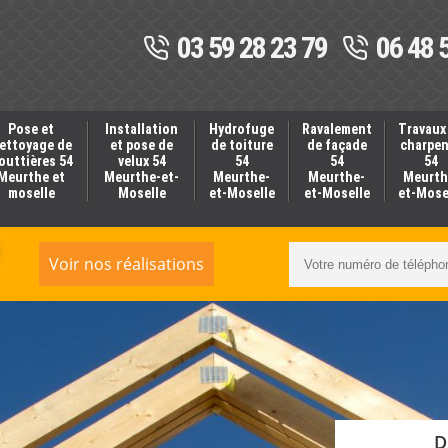
03 59 28 23 79
06 48 
Pose et
Installation
Hydrofuge
Ravalement
Travaux
ettoyage de
et pose de
de toiture
de façade
charpe
outtières 54
velux 54
54
54
54
Meurthe et
Meurthe-et-
Meurthe-
Meurthe-
Meurth
moselle
Moselle
et-Moselle
et-Moselle
et-Mose
Voir nos réalisations
D