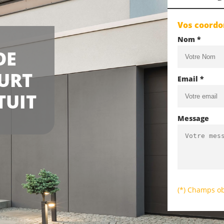
Vos coord
Nom *
DE
URT
Email *
TUIT
Message
(*) Champs ob