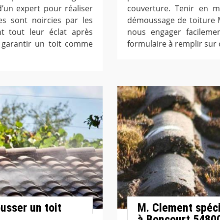
’un expert pour réaliser
couverture. Tenir en m
es sont noircies par les
démoussage de toiture 
nt tout leur éclat après
nous engager facilemen
 garantir un toit comme
formulaire à remplir sur
sser un toit
M. Clement spéci
à Boncourt 5480