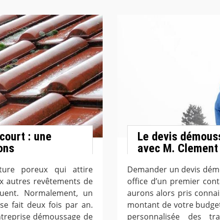
court : une
Le devis démouss
ons
avec M. Clement
ure poreux qui attire
Demander un devis démo
x autres revêtements de
office d’un premier con
équent. Normalement, un
aurons alors pris connai
e fait deux fois par an.
montant de votre budget
entreprise démoussage de
personnalisée des tr