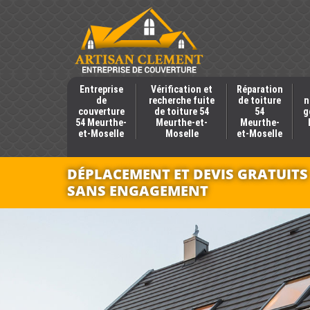
Entreprise
Vérification et
Réparation
de
recherche fuite
de toiture
n
couverture
de toiture 54
54
g
54 Meurthe-
Meurthe-et-
Meurthe-
et-Moselle
Moselle
et-Moselle
DÉPLACEMENT ET DEVIS GRATUITS
SANS ENGAGEMENT