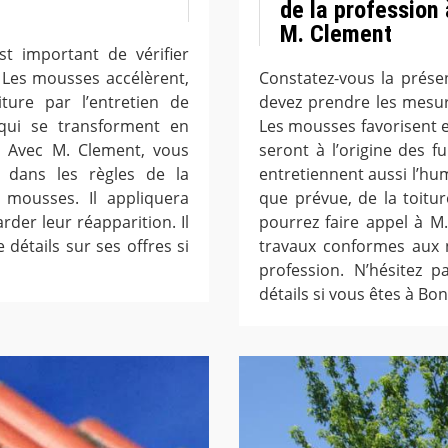
de la profession 
M. Clement
st important de vérifier
 Les mousses accélèrent,
Constatez-vous la prése
iture par l’entretien de
devez prendre les mesu
 qui se transforment en
Les mousses favorisent e
e. Avec M. Clement, vous
seront à l’origine des f
e dans les règles de la
entretiennent aussi l’hu
 mousses. Il appliquera
que prévue, de la toitu
der leur réapparition. Il
pourrez faire appel à M
 détails sur ses offres si
travaux conformes aux 
profession. N’hésitez 
détails si vous êtes à Bo