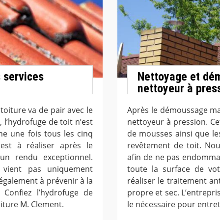
 services
Nettoyage et dém
nettoyeur à pres
toiture va de pair avec le
Après le démoussage ma
 l’hydrofuge de toit n’est
nettoyeur à pression. Cet
e une fois tous les cinq
de mousses ainsi que les
est à réaliser après le
revêtement de toit. No
 un rendu exceptionnel.
afin de ne pas endommag
 vient pas uniquement
toute la surface de vot
e également à prévenir à la
réaliser le traitement 
. Confiez l’hydrofuge de
propre et sec. L’entrepr
oiture M. Clement.
le nécessaire pour entre