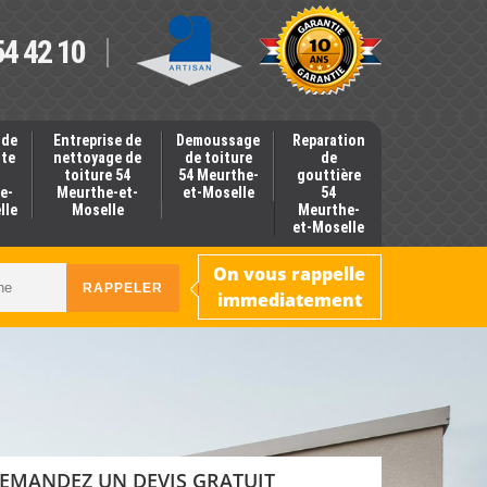
54 42 10
 de
Entreprise de
Demoussage
Reparation
nte
nettoyage de
de toiture
de
toiture 54
54 Meurthe-
gouttière
e-
Meurthe-et-
et-Moselle
54
lle
Moselle
Meurthe-
et-Moselle
On vous rappelle
immediatement
EMANDEZ UN DEVIS GRATUIT