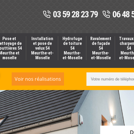
03 59 28 23 79
06 48 
Pose et
Installation
Hydrofuge
Ravalement
Travaux
ettoyage de
et pose de
de toiture
de façade
charpe
outtières 54
velux 54
54
54
54
Meurthe et
Meurthe-et-
Meurthe-
Meurthe-
Meurth
moselle
Moselle
et-Moselle
et-Moselle
et-Mose
Voir nos réalisations
D