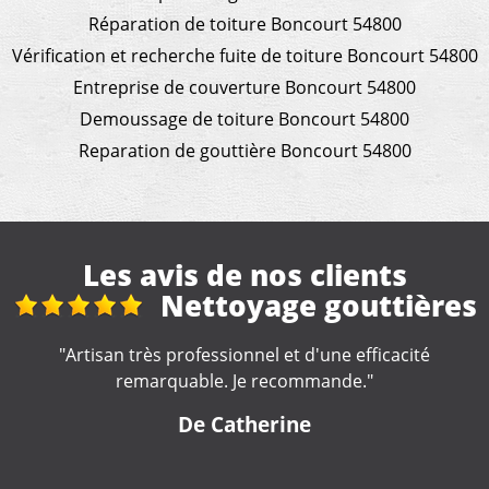
Réparation de toiture Boncourt 54800
Vérification et recherche fuite de toiture Boncourt 54800
Entreprise de couverture Boncourt 54800
Demoussage de toiture Boncourt 54800
Reparation de gouttière Boncourt 54800
Les avis de nos clients
ge gouttières
travaux d
démoussa
et d'une efficacité
commande."
"Des conseils pertinents, un métie
appris. Un tarif convenable et une
ine
Merci beaucou
De Pierre-Yv