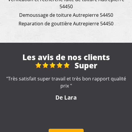
54450
Demoussage de toiture Autrepierre 54450
Reparation de gouttière Autrepierre 54450
Les avis de nos clients
Réfection toiture d
véranda + gouttières maison
lité
"Excellent travail de la part de cette entreprise. Travai
soigné. Artisan très impliqué dans la réalisation de no
travaux, très à l'écoute. Nous le recommandons
fortement."
De lulu