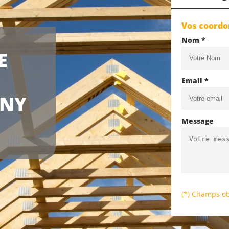
Vos coord
Nom *
E
Email *
ENY
Message
(*) Champs ob