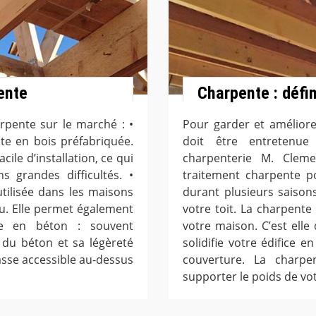
ente
Charpente : défin
arpente sur le marché : •
Pour garder et améliore
te en bois préfabriquée.
doit être entretenue
cile d’installation, ce qui
charpenterie M. Clem
 grandes difficultés. •
traitement charpente po
tilisée dans les maisons
durant plusieurs saison
feu. Elle permet également
votre toit. La charpente
te en béton : souvent
votre maison. C’est elle 
é du béton et sa légèreté
solidifie votre édifice e
sse accessible au-dessus
couverture. La charpe
supporter le poids de vot