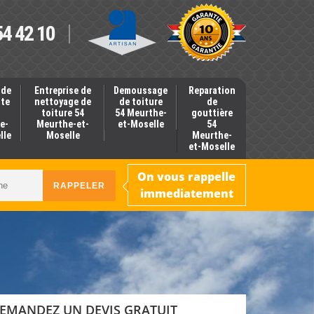
54 42 10
 de
Entreprise de
Demoussage
Reparation
nte
nettoyage de
de toiture
de
toiture 54
54 Meurthe-
gouttière
e-
Meurthe-et-
et-Moselle
54
lle
Moselle
Meurthe-
et-Moselle
On vous rappelle
immediatement
EMANDEZ UN DEVIS GRATUIT