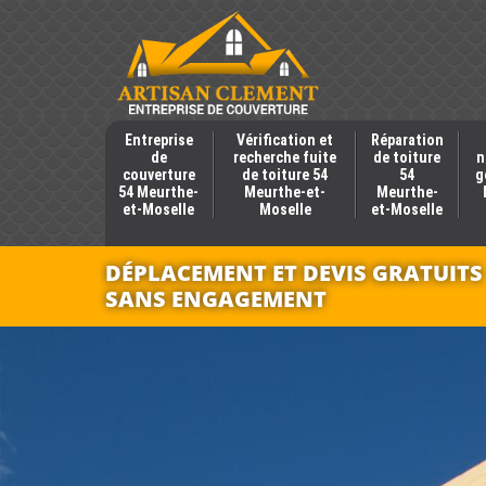
Entreprise
Vérification et
Réparation
de
recherche fuite
de toiture
n
couverture
de toiture 54
54
g
54 Meurthe-
Meurthe-et-
Meurthe-
et-Moselle
Moselle
et-Moselle
DÉPLACEMENT ET DEVIS GRATUITS
SANS ENGAGEMENT