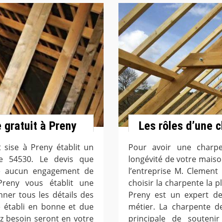
 gratuit à Preny
Les rôles d’une 
 sise à Preny établit un
Pour avoir une charpe
le 54530. Le devis que
longévité de votre maison
te aucun engagement de
l’entreprise M. Clement
Preny vous établit une
choisir la charpente la p
ner tous les détails des
Preny est un expert de
re établi en bonne et due
métier. La charpente d
z besoin seront en votre
principale de soutenir