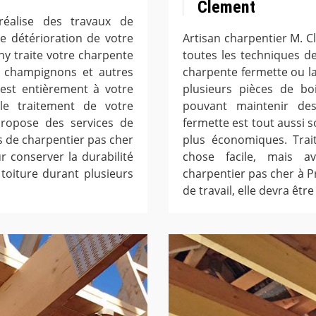
Clement
réalise des travaux de
e détérioration de votre
Artisan charpentier M. Cl
y traite votre charpente
toutes les techniques de
, champignons et autres
charpente fermette ou la
 est entièrement à votre
plusieurs pièces de boi
e traitement de votre
pouvant maintenir de
propose des services de
fermette est tout aussi s
ns de charpentier pas cher
plus économiques. Trait
r conserver la durabilité
chose facile, mais a
toiture durant plusieurs
charpentier pas cher à P
de travail, elle devra être 