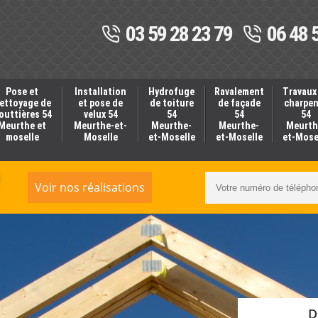
03 59 28 23 79
06 48 
Pose et
Installation
Hydrofuge
Ravalement
Travaux
ettoyage de
et pose de
de toiture
de façade
charpe
outtières 54
velux 54
54
54
54
Meurthe et
Meurthe-et-
Meurthe-
Meurthe-
Meurth
moselle
Moselle
et-Moselle
et-Moselle
et-Mose
Voir nos réalisations
D